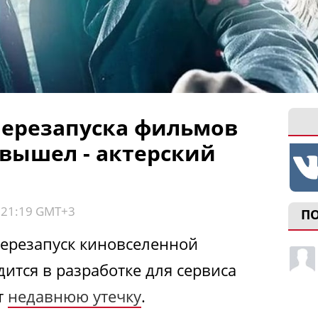
перезапуска фильмов
 вышел - актерский
, 21:19 GMT+3
П
ерезапуск киновселенной
ится в разработке для сервиса
т
недавнюю утечку
.