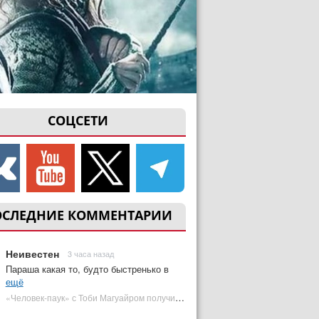
СОЦСЕТИ
ОСЛЕДНИЕ КОММЕНТАРИИ
Неивестен
3 часа назад
Параша какая то, будто быстренько в
ещё
«Человек-паук» с Тоби Магуайром получил новый постер | Plugged In Ru