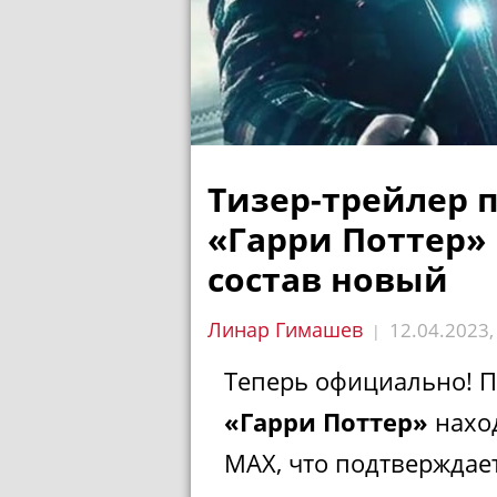
Тизер-трейлер 
«Гарри Поттер»
состав новый
Линар Гимашев
12.04.2023
|
Теперь официально! П
«Гарри Поттер»
наход
MAX, что подтверждае