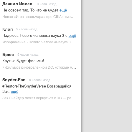
Даниил Ивлев
4 часа назад
Не совсем так. То что не будет
ещё
Новая «Игра в кальмара» про США отменена | Plugged In Ru
Клоп
5 часов назад
Надеюсь Нового человека паука 3 с
ещё
Изображение «Нового Человека-паука 3» подтвердило Зловещую шестерку | Plugged In Ru
Брюс
5 часов назад
Крутые будут фильмы!
7 фильмов киновселенной DC, которые может снять Зак Снайдер | Plugged In Ru
Snyder-Fan
5 часов назад
#RestoreTheSnyderVerse Возвращайся
Зак,
ещё
Зак Снайдер может вернуться к DC — режиссер общался с Warner Bros. (фото) | Plugged In Ru