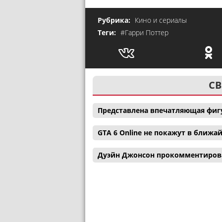
Рубрика:
Кино и сериалы
Теги:
#Гарри Поттер
СВ
Представлена впечатляющая фигу
GTA 6 Online не покажут в ближ
Дуэйн Джонсон прокомментиров