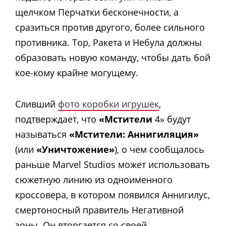
щелчком Перчатки бесконечности, а
сразиться против другого, более сильного
противника. Тор, Ракета и Небула должны
образовать новую команду, чтобы дать бой
кое-кому крайне могущему.
Сливший
фото коробки игрушек
,
подтверждает, что
«Мстители
4» будут
называться
«Мстители: Аннигиляция»
(или
«Уничтожение»
), о чем сообщалось
раньше Marvel Studios может использовать
сюжетную линию из одноименного
кроссовера, в котором появился Аннигилус,
смертоносный правитель Негативной
зоны. Он вторгается со своей