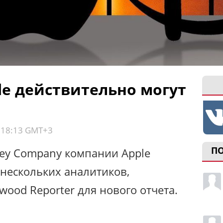
le действительно могут
, 18:13 GMT+3
П
ney Company компании Apple
нескольких аналитиков,
ood Reporter для нового отчета.