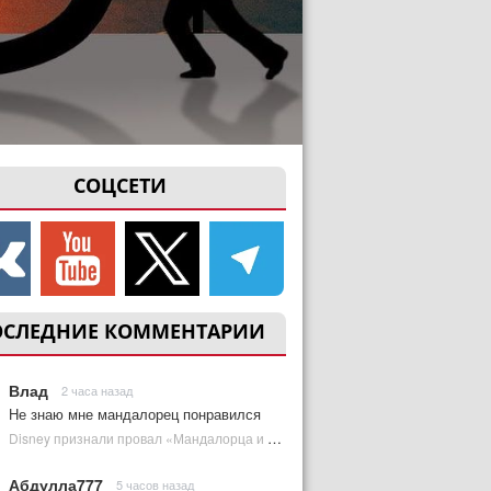
СОЦСЕТИ
ОСЛЕДНИЕ КОММЕНТАРИИ
Влад
2 часа назад
Не знаю мне мандалорец понравился
Disney признали провал «Мандалорца и Грогу» и еще одной новинки | Plugged In Ru
Абдулла777
5 часов назад