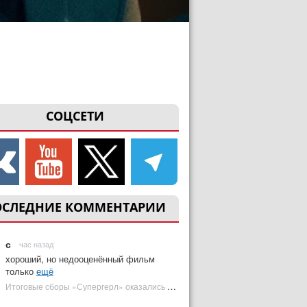
СОЦСЕТИ
ОСЛЕДНИЕ КОММЕНТАРИИ
с
час назад
хороший, но недооценённый фильм
только
ещё
Итоговые сборы «Супергерл» оказались худшими для DC за два десятилетия | Plugged In Ru