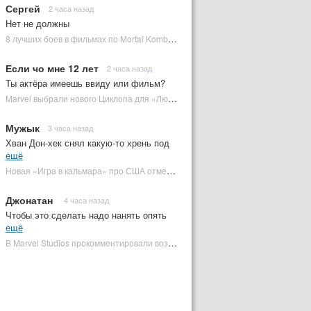
Сергей
2 часа назад
Нет не должны
8 лучших боев в фильмах по Mortal Kombat: от «Смертельной битвы» до «Мортал Комбат 2» | Plugged In Ru
Если чо мне 12 лет
2 часа назад
Ты актёра имеешь ввиду или фильм?
Marvel выбрали нового Циклопа для «Людей Икс» | Plugged In Ru
Мужык
3 часа назад
Хван Дон-хек снял какую-то хрень под
ещё
Новая «Игра в кальмара» про США отменена | Plugged In Ru
Джонатан
4 часа назад
Чтобы это сделать надо нанять опять
ещё
В Marvel Studios прокомментировали возвращение Канга на экраны | Plugged In Ru