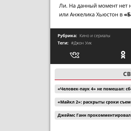
Ли. На данный момент нет н
или Анжелика Хьюстон в
«Б
Рубрика:
Кино и сериалы
Теги:
#Джон Уик
СВ
«Человек-паук 4» не помешал: с
«Майкл 2»: раскрыты сроки съем
Джеймс Ганн прокомментировал 