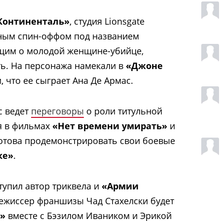
Континенталь»
, студия Lionsgate
ным спин-оффом под названием
щим о молодой женщине-убийце,
ть. На персонажа намекали в
«Джоне
, что ее сыграет Ана Де Армас.
с ведет
переговоры
о роли титульной
я в фильмах
«Нет времени умирать»
и
отова продемонстрировать свои боевые
ке»
.
упил автор триквела и
«Армии
ежиссер франшизы Чад Стахелски будет
»
вместе с Бэзилом Иваником и Эрикой