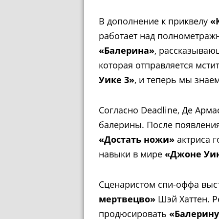
В дополнение к приквелу
«
работает над полнометраж
«Балерина»
, рассказываю
которая отправляется мсти
Уике 3»
, и теперь мы знаем
Согласно Deadline, Де Арма
балерины. После появлени
«Достать ножи»
актриса г
навыки в мире
«Джоне Уи
Сценаристом спи-оффа выст
мертвецво»
Шэй Хаттен. Р
продюсировать
«Балерину