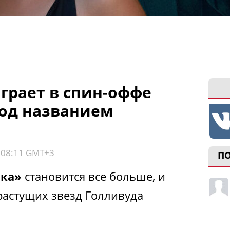
грает в спин-оффе
од названием
, 08:11 GMT+3
П
ка»
становится все больше, и
растущих звезд Голливуда