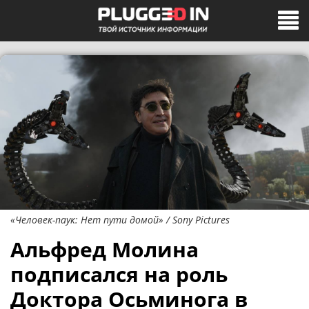
«Человек-паук: Нет пути домой» / Sony Pictures
Альфред Молина
подписался на роль
Доктора Осьминога в