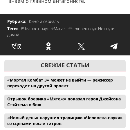
знаем о главном антагонисте.
Рубрика:
Кино и сериалы
Теги:
#Человек-паук
#Marvel
#Человек-паук: Нет пути
домой
СВЕЖИЕ СТАТЬИ
«Мортал Комбат 3» может не выйти — режиссер
переходит на другой проект
Отрывок боевика «Мятеж» показал героя Джейсона
Стэйтема в бою
«Новый день» нарушил традицию «Человека-паука»
со сценами после титров