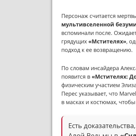
Персонаж считается мертв
мультивселенной безум
вспоминали после. Ожидает
грядущих
«Мстителях»
, о
подход к ее возвращению.
По словам инсайдера Алекс
появится в
«Мстителях: Д
физическим участием Элиз
Перес указывает, что Marve
в масках и костюмах, чтоб
Есть доказательства
Алой Ведьмы в
«Су