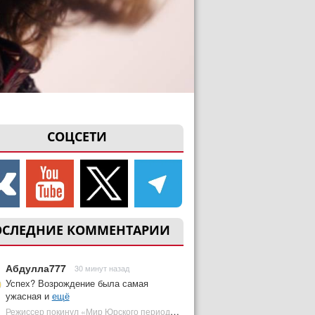
СОЦСЕТИ
ОСЛЕДНИЕ КОММЕНТАРИИ
Абдулла777
30 минут назад
Успех? Возрождение была самая
ужасная и
ещё
Режиссер покинул «Мир Юрского периода 5» | Plugged In Ru