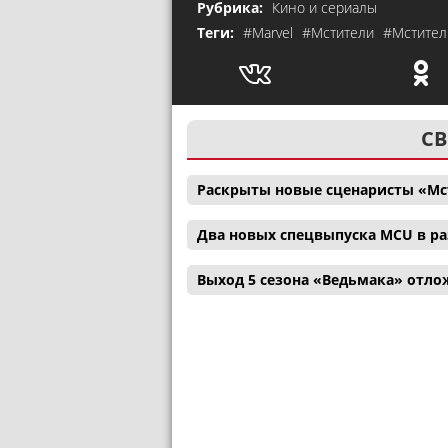
Рубрика:
Кино и сериалы
Теги:
#Marvel
#Мстители
#Мстител
СВ
Раскрыты новые сценаристы «Мс
Два новых спецвыпуска MCU в р
Выход 5 сезона «Ведьмака» отл