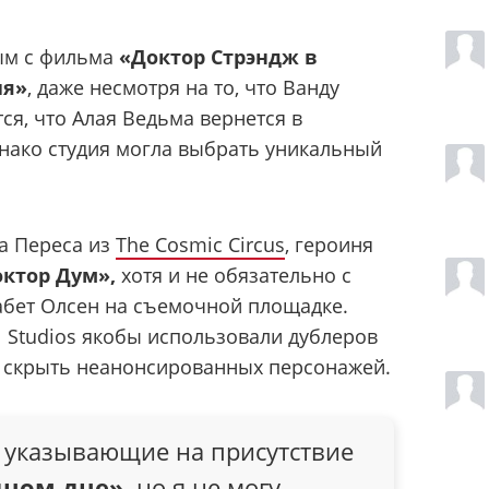
ым с фильма
«Доктор Стрэндж в
ия»
, даже несмотря на то, что Ванду
ся, что Алая Ведьма вернется в
днако студия могла выбрать уникальный
а Переса из
The Cosmic Circus
, героиня
октор Дум»,
хотя и не обязательно с
абет Олсен на съемочной площадке.
l Studios якобы использовали дублеров
ы скрыть неанонсированных персонажей.
, указывающие на присутствие
дном дне»
, но я не могу