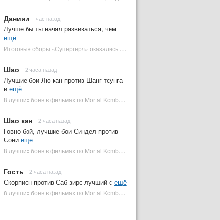
Даниил
час назад
Лучше бы ты начал развиваться, чем
ещё
Итоговые сборы «Супергерл» оказались худшими для DC за два десятилетия | Plugged In Ru
Шао
2 часа назад
Лучшие бои Лю кан против Шанг тсунга
и
ещё
8 лучших боев в фильмах по Mortal Kombat: от «Смертельной битвы» до «Мортал Комбат 2» | Plugged In Ru
Шао кан
2 часа назад
Говно бой, лучшие бои Синдел против
Сони
ещё
8 лучших боев в фильмах по Mortal Kombat: от «Смертельной битвы» до «Мортал Комбат 2» | Plugged In Ru
Гость
2 часа назад
Скорпион против Саб зиро лучший с
ещё
8 лучших боев в фильмах по Mortal Kombat: от «Смертельной битвы» до «Мортал Комбат 2» | Plugged In Ru