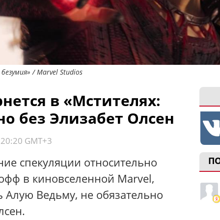
езумия» / Marvel Studios
нется в «Мстителях:
но без Элизабет Олсен
, 20:20 GMT+3
ние спекуляции относительно
П
фф в киновселенной Marvel,
ь Алую Ведьму, не обязательно
лсен.