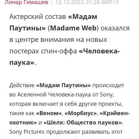
Линар Гимашев
12.12.2023, 21:28 GMT+3
|
Актерский состав
«Мадам
Паутины»
(
Madame Web
) оказался
в центре внимания на новых
постерах спин-оффа
«Человека-
паука»
.
Действие
«Мадам Паутины»
происходит
во Аселенной Человека-паука от Sony,
которая включает в себя другие проекты,
такие как
«Веном»
,
«Морбиус»
,
«Крэйвен-
охотник»
и
«Шелк: Общество пауков»
.
Sony Pictures продолжают развивать этот