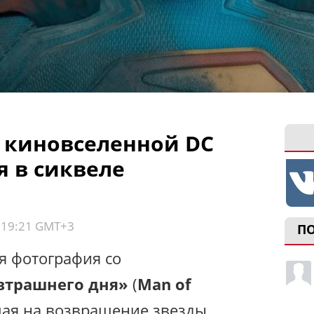
 киновселенной DC
я в сиквеле
, 19:21 GMT+3
П
я фотография со
втрашнего дня»
(
Man of
щая на возвращение звезды