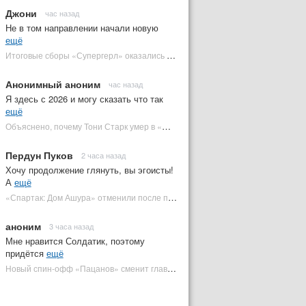
Джони
час назад
Не в том направлении начали новую
ещё
Итоговые сборы «Супергерл» оказались худшими для DC за два десятилетия | Plugged In Ru
Анонимный аноним
час назад
Я здесь с 2026 и могу сказать что так
ещё
Объяснено, почему Тони Старк умер в «Мстителях: Финал» вместо Стива Роджерса
Пердун Пуков
2 часа назад
Хочу продолжение глянуть, вы эгоисты!
А
ещё
«Спартак: Дом Ашура» отменили после первого сезона | Plugged In Ru
аноним
3 часа назад
Мне нравится Солдатик, поэтому
придётся
ещё
Новый спин-офф «Пацанов» сменит главного героя | Plugged In Ru