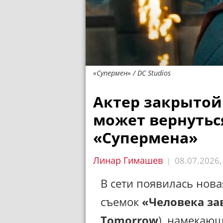
«Супермен» / DC Studios
Актер закрытой
может вернутьс
«Супермена»
Линар Гимашев
08.07.2026
|
В сети появилась нова
съемок
«Человека за
Tomorrow
), намекаю