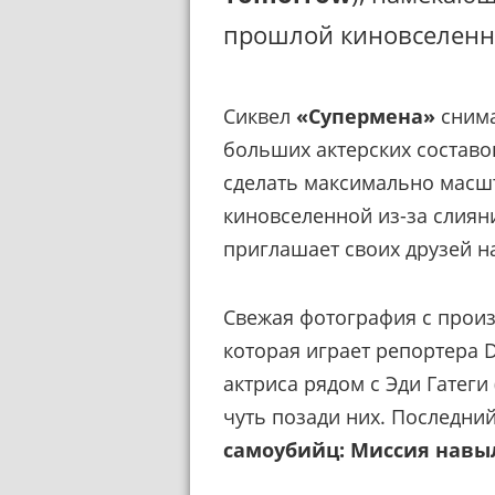
прошлой киновселенн
Сиквел
«Супермена»
снима
больших актерских составо
сделать максимально масшт
киновселенной из-за слияни
приглашает своих друзей н
Свежая фотография с произ
которая играет репортера Da
актриса рядом с Эди Гатеги
чуть позади них. Последни
самоубийц: Миссия навы