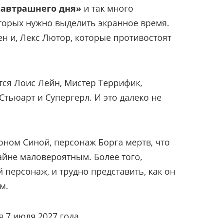
завтрашнего дня»
и так много
торых нужно выделить экранное время.
н и, Лекс Лютор, которые противостоят
тся Лоис Лейн, Мистер Террифик,
Стьюарт и Супергерл. И это далеко не
оном Синой, персонаж Борга мертв, что
айне маловероятным. Более того,
персонаж, и трудно представить, как он
м.
 7 июля 2027 года.