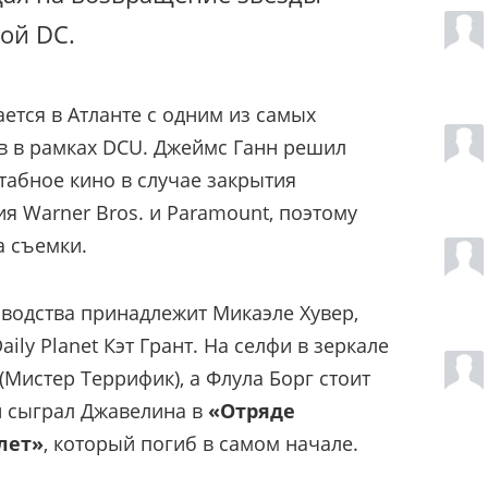
ой DC.
ется в Атланте с одним из самых
в в рамках DCU. Джеймс Ганн решил
абное кино в случае закрытия
я Warner Bros. и Paramount, поэтому
а съемки.
водства принадлежит Микаэле Хувер,
ily Planet Кэт Грант. На селфи в зеркале
 (Мистер Террифик), а Флула Борг стоит
й сыграл Джавелина в
«Отряде
лет»
, который погиб в самом начале.