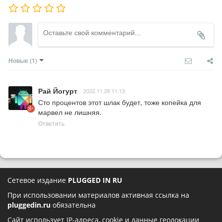
Новые
(1)
Рай Йогурт
2022.11.28 11:13
Сто процентов этот шлак будет, тоже копейка для 
марвел не лишняя.
Ответить
Сетевое издание
PLUGGED IN RU
При использовании материалов активная ссылка на
pluggedin.ru
обязательна
Сайт использует IP-адреса, cookie и данные геолокации