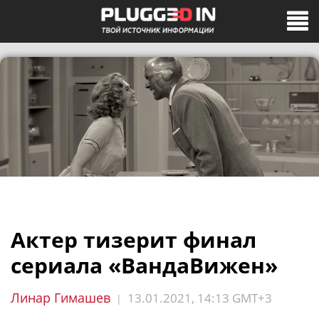
Актер тизерит финал
сериала «ВандаВижен»
Линар Гимашев
13.01.2021, 14:13 GMT+3
|