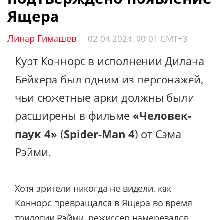
Ящера
Линар Гимашев
02.04.2024, 00:01 GMT+3
|
Курт Коннорс в исполнении Дилана
Бейкера был одним из персонажей,
чьи сюжетные арки должны были
расширены в фильме
«Человек-
паук 4»
(
Spider-Man 4
) от Сэма
Рэйми.
Хотя зрители никогда не видели, как
Коннорс превращался в Ящера во время
трилогии Рэйми, режиссер намеревался