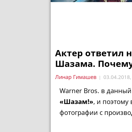
Актер ответил 
Шазама. Почему
Линар Гимашев
03.04.2018
|
Warner Bros. в данны
«Шазам!»
, и поэтому
фотографии с произво