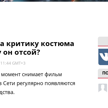
на критику костюма
 он отсой?
, 11:44 GMT+3
П
й момент снимает фильм
 в Сети регулярно появляются
дства.