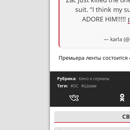
suit. “I think my 
ADORE HIM!!!!!
— karla (@
Премьера ленты состоится 4
Рубрика:
Кино и сериалы
Теги:
#DC
#Шазам
СВ