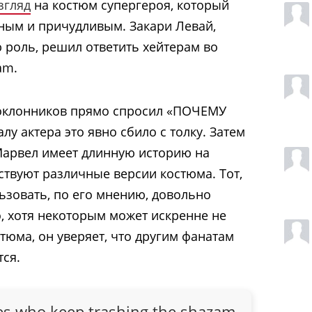
згляд
на костюм супергероя, который
ным и причудливым. Закари Левай,
 роль, решил ответить хейтерам во
am.
поклонников прямо спросил «ПОЧЕМУ
 актера это явно сбило с толку. Затем
Марвел имеет длинную историю на
ствуют различные версии костюма. Тот,
зовать, по его мнению, довольно
о, хотя некоторым может искренне не
тюма, он уверяет, что другим фанатам
тся.
ones who keep trashing the shazam