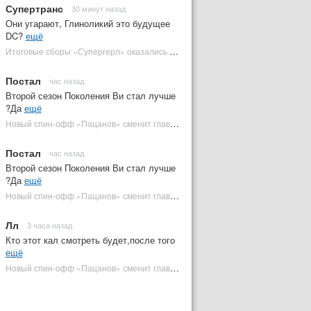
Супертранс
30 минут назад
Они угарают, Глиноликий это будущее
DC?
ещё
Итоговые сборы «Супергерл» оказались худшими для DC за два десятилетия | Plugged In Ru
Постал
час назад
Второй сезон Поколения Ви стал лучше
?Да
ещё
Новый спин-офф «Пацанов» сменит главного героя | Plugged In Ru
Постал
час назад
Второй сезон Поколения Ви стал лучше
?Да
ещё
Новый спин-офф «Пацанов» сменит главного героя | Plugged In Ru
Лл
3 часа назад
Кто этот кал смотреть будет,после того
ещё
Новый спин-офф «Пацанов» сменит главного героя | Plugged In Ru