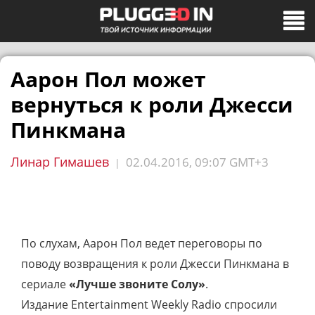
Аарон Пол может
вернуться к роли Джесси
Пинкмана
Линар Гимашев
02.04.2016, 09:07 GMT+3
|
По слухам, Аарон Пол ведет переговоры по
поводу возвращения к роли Джесси Пинкмана в
сериале
«
Лучше звоните Солу»
.
Издание Entertainment Weekly Radio спросили