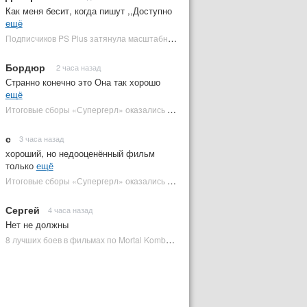
Как меня бесит, когда пишут ,,Доступно
ещё
Подписчиков PS Plus затянула масштабная RPG в духе Skyrim, которая доступна бесплатно | Plugged In Ru
Бордюр
2 часа назад
Странно конечно это Она так хорошо
ещё
Итоговые сборы «Супергерл» оказались худшими для DC за два десятилетия | Plugged In Ru
с
3 часа назад
хороший, но недооценённый фильм
только
ещё
Итоговые сборы «Супергерл» оказались худшими для DC за два десятилетия | Plugged In Ru
Сергей
4 часа назад
Нет не должны
8 лучших боев в фильмах по Mortal Kombat: от «Смертельной битвы» до «Мортал Комбат 2» | Plugged In Ru