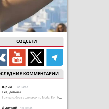
СОЦСЕТИ
ОСЛЕДНИЕ КОММЕНТАРИИ
Юрий
час назад
Нет, должны
8 лучших боев в фильмах по Mortal Kombat: от «Смертельной битвы» до «Мортал Комбат 2» | Plugged In Ru
Дмитрий
час назад