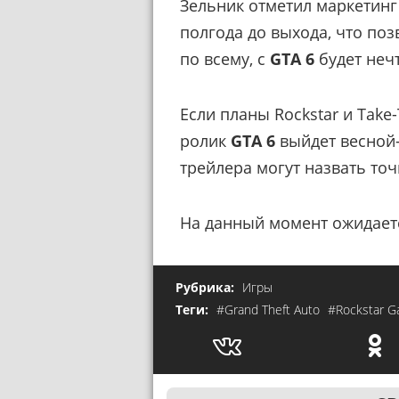
Зельник отметил маркетин
полгода до выхода, что поз
по всему, с
GTA 6
будет неч
Если планы Rockstar и Take
ролик
GTA 6
выйдет весной
трейлера могут назвать точ
На данный момент ожидаетс
Рубрика:
Игры
Теги:
#Grand Theft Auto
#Rockstar 