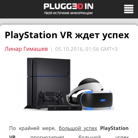
PlayStation VR ждет успех
Линар Гимашев
05.10.2016, 01:56 GMT+3
|
По крайней мере,
большой успех
PlayStation
VR
прогнозирует большой успех