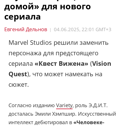
домой» для нового
сериала
Евгений Дельнов
04.06.2025, 22:01 GMT+3
|
Marvel Studios решили заменить
персонажа для предстоящего
сериала
«Квест Вижена»
(
Vision
Quest
), что может намекать на
сюжет.
Согласно изданию
Variety
, роль Э.Д.И.Т.
досталась Эмили Хэмпшир. Искусственный
интеллект дебютировал в
«Человеке-