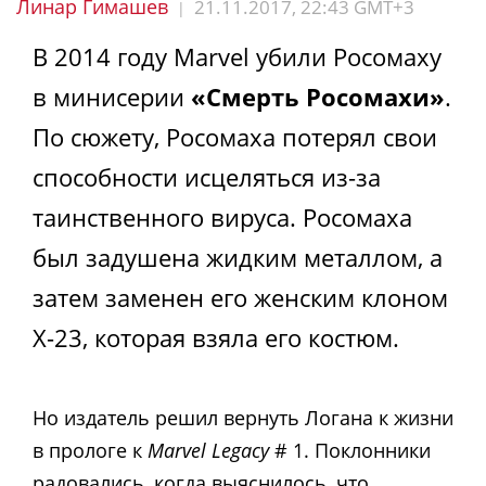
Линар Гимашев
21.11.2017, 22:43 GMT+3
|
В 2014 году Marvel убили Росомаху
в минисерии
«Смерть Росомахи»
.
По сюжету, Росомаха потерял свои
способности исцеляться из-за
таинственного вируса. Росомаха
был задушена жидким металлом, а
затем заменен его женским клоном
X-23, которая взяла его костюм.
Но издатель решил вернуть Логана к жизни
в прологе к
Marvel Legacy
# 1. Поклонники
радовались, когда выяснилось, что