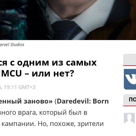
rvel Studios
ся с одним из самых
 MCU – или нет?
5, 19:11 GMT+3
П
енный заново»
(
Daredevil: Born
зного врага, который был в
 кампании. Но, похоже, зрители