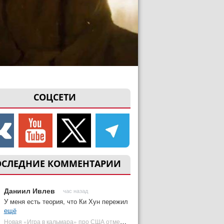
СОЦСЕТИ
ОСЛЕДНИЕ КОММЕНТАРИИ
Даниил Ивлев
час назад
У меня есть теория, что Ки Хун пережил
ещё
Новая «Игра в кальмара» про США отменена | Plugged In Ru