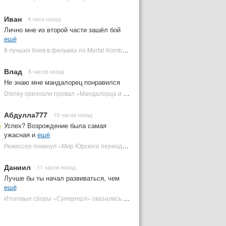
Иван
4 часа назад
Лично мне из второй части зашёл бой
ещё
8 лучших боев в фильмах по Mortal Kombat: от «Смертельной битвы» до «Мортал Комбат 2» | Plugged In Ru
Влад
8 часов назад
Не знаю мне мандалорец понравился
Disney признали провал «Мандалорца и Грогу» и еще одной новинки | Plugged In Ru
Абдулла777
10 часов назад
Успех? Возрождение была самая
ужасная и
ещё
Режиссер покинул «Мир Юрского периода 5» | Plugged In Ru
Даниил
11 часов назад
Лучше бы ты начал развиваться, чем
ещё
Итоговые сборы «Супергерл» оказались худшими для DC за два десятилетия | Plugged In Ru