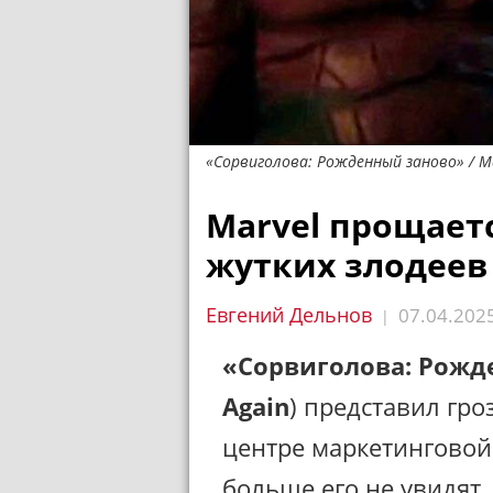
«Сорвиголова: Рожденный заново» / Ma
Marvel прощает
жутких злодеев
Евгений Дельнов
07.04.202
|
«Сорвиголова: Рожд
Again
) представил гро
центре маркетинговой
больше его не увидят.