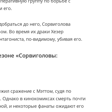
перативную группу по борьбе с
и его.
добраться до него, Сорвиголова
ом. Во время их драки Хезер
нтагониста, по-видимому, убивая его.
езоне «Сорвиголовы:
ежил сражение с Мэттом, судя по
. Однако в кинокомиксах смерть почти
ной, и некоторые фанаты ожидают его