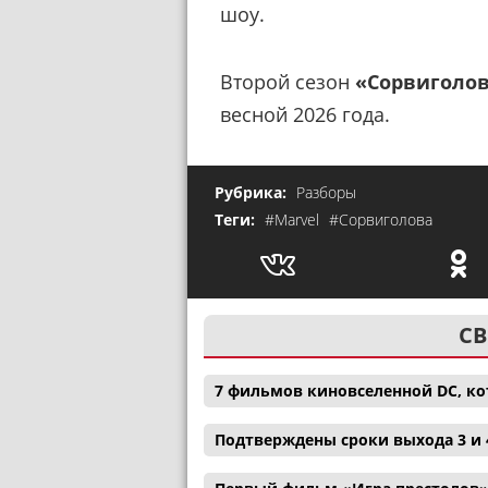
шоу.
Второй сезон
«Сорвиголо
весной 2026 года.
Рубрика:
Разборы
Теги:
#Marvel
#Сорвиголова
СВ
7 фильмов киновселенной DC, ко
Подтверждены сроки выхода 3 и 