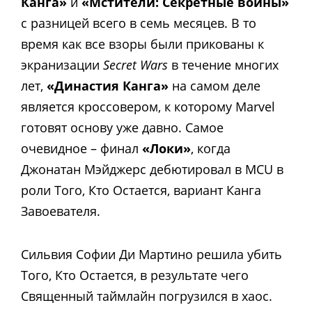
Канга»
и
«Мстители: Секретные войны»
с разницей всего в семь месяцев. В то
время как все взоры были прикованы к
экранизации
Secret Wars
в течение многих
лет,
«Династия Канга»
на самом деле
является кроссовером, к которому Marvel
готовят основу уже давно. Самое
очевидное – финал
«Локи»
, когда
Джонатан Мэйджерс дебютировал в MCU в
роли Того, Кто Остается, вариант Канга
Завоевателя.
С
ильвия Софии Ди Мартино решила убить
Того, Кто Остается, в результате чего
Священный таймлайн погрузился в хаос.