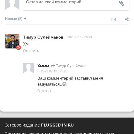
Новые
(2)
Тимур Сулейманов
2023.07.12 05:24
Хм
Ответить
Хммм
Тимур Сулейманов
2023.07.12 12:30
Ваш комментарий заставил меня 
задуматься..🤔
Ответить
Сетевое издание
PLUGGED IN RU
При использовании материалов активная ссылка на