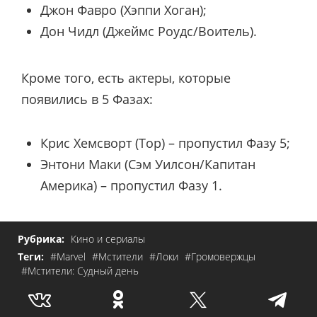
Джон Фавро (Хэппи Хоган);
Дон Чидл (Джеймс Роудс/Воитель).
Кроме того, есть актеры, которые
появились в 5 Фазах:
Крис Хемсворт (Тор) – пропустил Фазу 5;
Энтони Маки (Сэм Уилсон/Капитан
Америка) – пропустил Фазу 1.
Рубрика:
Кино и сериалы
Теги:
#Marvel
#Мстители
#Локи
#Громовержцы
#Мстители: Судный день