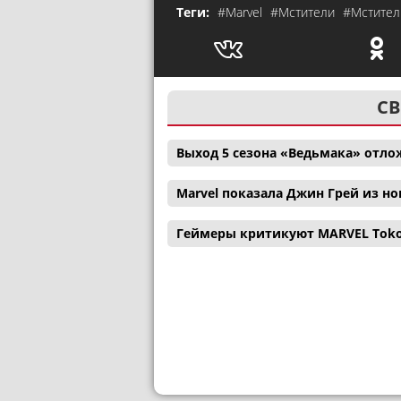
Теги:
#Marvel
#Мстители
#Мстител
СВ
Выход 5 сезона «Ведьмака» отл
Marvel показала Джин Грей из н
Геймеры критикуют MARVEL Tokon: