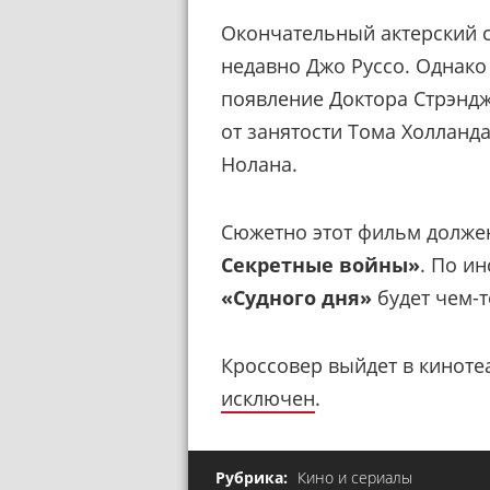
Окончательный актерский с
недавно Джо Руссо. Однак
появление Доктора Стрэндж
от занятости Тома Холланд
Нолана.
Сюжетно этот фильм долже
Секретные войны»
. По и
«Судного дня»
будет чем-
Кроссовер выйдет в кинотеа
исключен
.
Рубрика:
Кино и сериалы