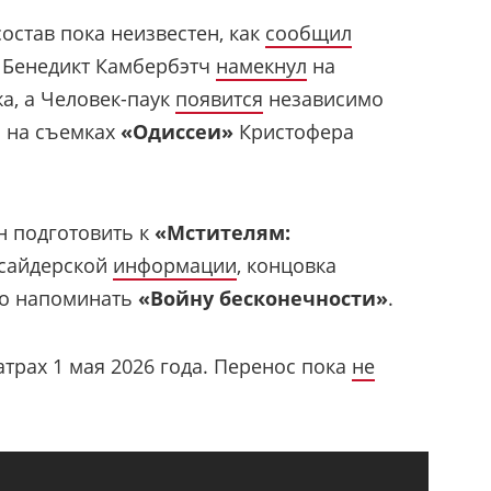
остав пока неизвестен, как
сообщил
о Бенедикт Камбербэтч
намекнул
на
а, а Человек-паук
появится
независимо
а на съемках
«Одиссеи»
Кристофера
н подготовить к
«Мстителям:
нсайдерской
информации
, концовка
то напоминать
«Войну бесконечности»
.
трах 1 мая 2026 года. Перенос пока
не