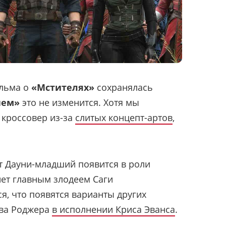
ильма о
«Мстителях»
сохранялась
нем»
это не изменится. Хотя мы
 кроссовер из-за
слитых концепт-артов
,
т Дауни-младший появится в роли
нет главным злодеем Саги
я, что появятся варианты других
ива Роджера
в исполнении Криса Эванса
.