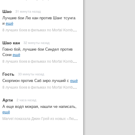
Шао
31 минута назад
Лучшие бои Лю кан против Шанг тсунга
и
ещё
8 лучших боев в фильмах по Mortal Kombat: от «Смертельной битвы» до «Мортал Комбат 2» | Plugged In Ru
Шао кан
32 минуты назад
Говно бой, лучшие бои Синдел против
Сони
ещё
8 лучших боев в фильмах по Mortal Kombat: от «Смертельной битвы» до «Мортал Комбат 2» | Plugged In Ru
Гость
33 минуты назад
Скорпион против Саб зиро лучший с
ещё
8 лучших боев в фильмах по Mortal Kombat: от «Смертельной битвы» до «Мортал Комбат 2» | Plugged In Ru
Арти
2 часа назад
А еще водп мокрая, нашли че написать,
ещё
Marvel показала Джин Грей из новых «Людей Икс» | Plugged In Ru