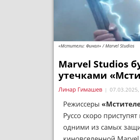
«Мстители: Финал» / Marvel Studios
Marvel Studios б
утечками «Мсти
Линар Гимашев
07.03.2025
|
Режиссеры
«Мстителе
Руссо скоро приступят 
одними из самых защ
киновселенной Marvel