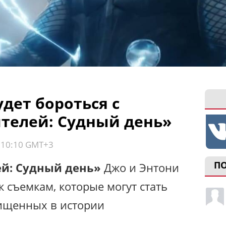
удет бороться с
телей: Судный день»
, 10:10 GMT+3
П
й: Судный день»
Джо и Энтони
к съемкам, которые могут стать
ищенных в истории
.