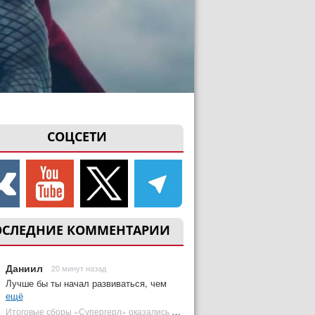
СОЦСЕТИ
ОСЛЕДНИЕ КОММЕНТАРИИ
Даниил
20 минут назад
Лучше бы ты начал развиваться, чем
ещё
Итоговые сборы «Супергерл» оказались худшими для DC за два десятилетия | Plugged In Ru