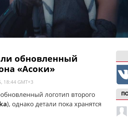
зали обновленный
зона «Асоки»
6, 18:44 GMT+3
и обновленный логотип второго
П
ka
), однако детали пока хранятся