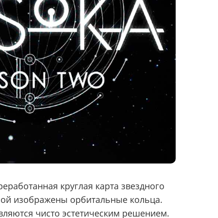
реработанная круглая карта звездного
орой изображены орбитальные кольца.
вляются чисто эстетическим решением.