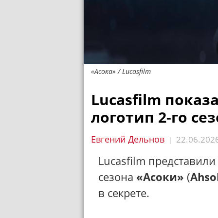
«Асока» / Lucasfilm
Lucasfilm пока
логотип 2-го се
Евгений Дельнов
22.06.202
|
Lucasfilm представил
сезона
«Асоки»
(
Ahso
в секрете.