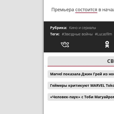
Премьера
состоится
в начал
Рубрика:
Кино и сериалы
Теги:
#Звездные войны
#Lucasfilm
СВ
Marvel показала Джин Грей из н
Геймеры критикуют MARVEL Tokon:
«Человек-паук» с Тоби Магуайро