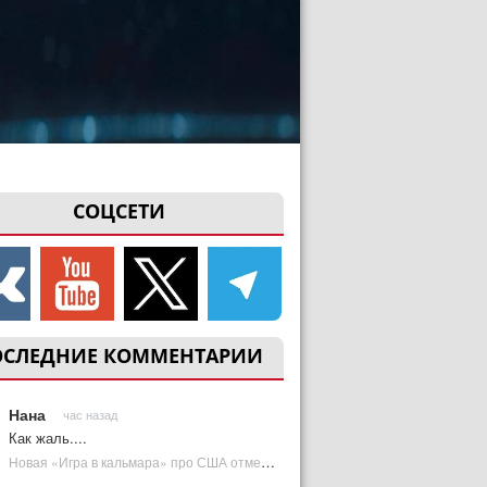
СОЦСЕТИ
ОСЛЕДНИЕ КОММЕНТАРИИ
Нана
час назад
Как жаль....
Новая «Игра в кальмара» про США отменена | Plugged In Ru