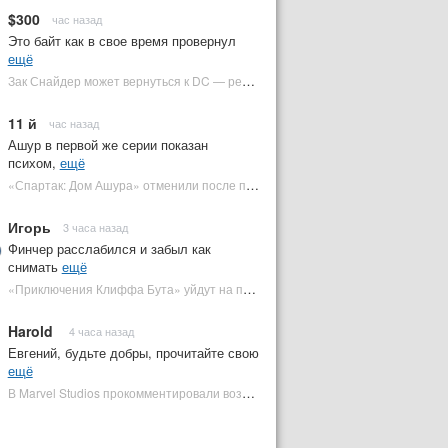
$300
час назад
Это байт как в свое время провернул
ещё
Зак Снайдер может вернуться к DC — режиссер общался с Warner Bros. (фото) | Plugged In Ru
11 й
час назад
Ашур в первой же серии показан
психом,
ещё
«Спартак: Дом Ашура» отменили после первого сезона | Plugged In Ru
Игорь
3 часа назад
Финчер расслабился и забыл как
снимать
ещё
«Приключения Клиффа Бута» уйдут на пересъемки — премьера под угрозой | Plugged In Ru
Harold
4 часа назад
Евгений, будьте добры, прочитайте свою
ещё
В Marvel Studios прокомментировали возвращение Канга на экраны | Plugged In Ru