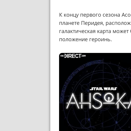
К концу первого сезона Ас
планете Перидея, расположе
галактическая карта может
положение героинь.