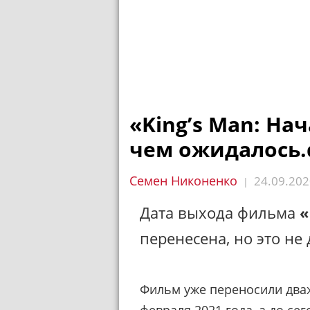
«King’s Man: На
чем ожидалось.
Семен Никоненко
24.09.202
|
Дата выхода фильма
«
перенесена, но это не
Фильм уже переносили дваж
февраля 2021 года, а до се