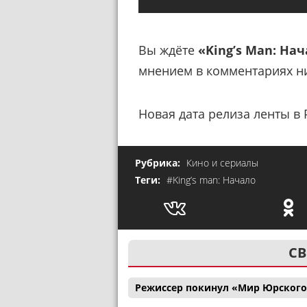
Вы ждёте
«King’s Man: На
мнением в комментариях н
Новая дата релиза ленты в 
Рубрика:
Кино и сериалы
Теги:
#King’s man: Начало
СВ
Режиссер покинул «Мир Юрского