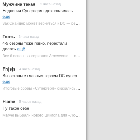
Мужчина такая
2 часа назад
Недавняя Супергерл вдохновлялась
ещё
Зак Снайдер может вернуться к DC — режиссер общался с Warner Bros. (фото) | Plugged In Ru
Гость
3 часа назад
4-5 сезоны тоже говно, перестали
делать
ещё
Все 6 основных сериалов Arrowverse — от худшего к лучшему | Plugged In Ru
Fhjsjs
4 часа назад
Вы оставьте главным героем DC супер
ещё
Итоговые сборы «Супергерл» оказались худшими для DC за два десятилетия | Plugged In Ru
Flame
5 часов назад
Ну такое себе
Marvel выбрали нового Циклопа для «Людей Икс» | Plugged In Ru