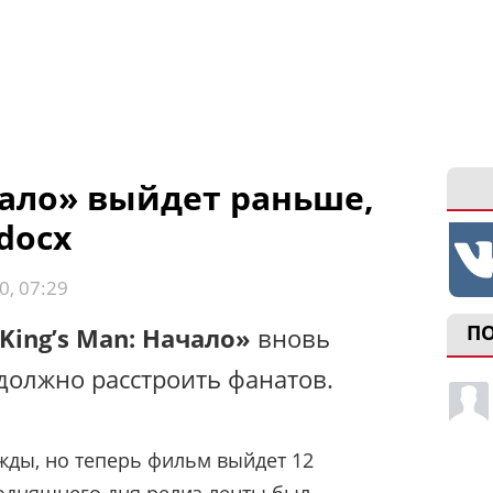
чало» выйдет раньше,
docx
0, 07:29
П
King’s Man: Начало»
вновь
 должно расстроить фанатов.
ды, но теперь фильм выйдет 12
годняшнего дня релиз ленты был