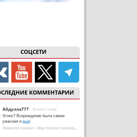
СОЦСЕТИ
ОСЛЕДНИЕ КОММЕНТАРИИ
Абдулла777
30 минут назад
Успех? Возрождение была самая
ужасная и
ещё
Режиссер покинул «Мир Юрского периода 5» | Plugged In Ru