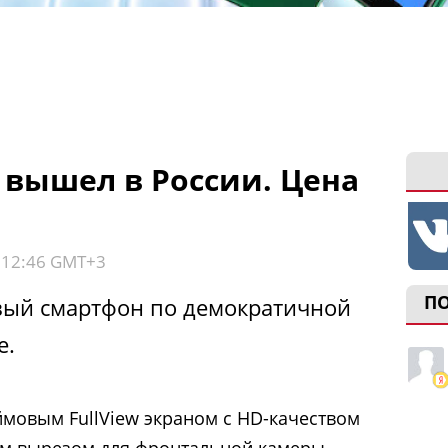
 вышел в России. Цена
, 12:46 GMT+3
П
ый смартфон по демократичной
e.
мовым FullView экраном с HD-качеством
м вырезом для фронтальной камеры,