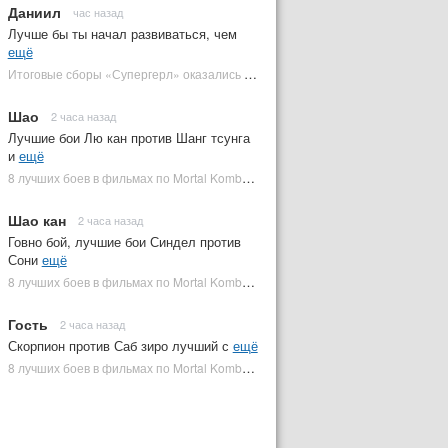
Даниил
час назад
Лучше бы ты начал развиваться, чем
ещё
Итоговые сборы «Супергерл» оказались худшими для DC за два десятилетия | Plugged In Ru
Шао
2 часа назад
Лучшие бои Лю кан против Шанг тсунга
и
ещё
8 лучших боев в фильмах по Mortal Kombat: от «Смертельной битвы» до «Мортал Комбат 2» | Plugged In Ru
Шао кан
2 часа назад
Говно бой, лучшие бои Синдел против
Сони
ещё
8 лучших боев в фильмах по Mortal Kombat: от «Смертельной битвы» до «Мортал Комбат 2» | Plugged In Ru
Гость
2 часа назад
Скорпион против Саб зиро лучший с
ещё
8 лучших боев в фильмах по Mortal Kombat: от «Смертельной битвы» до «Мортал Комбат 2» | Plugged In Ru