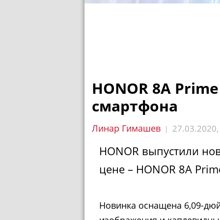
HONOR 8A Prime
смартфона
Линар Гимашев
27.03.2020
|
HONOR выпустили нов
цене – HONOR 8A Prim
Новинка оснащена 6,09-дюй
изображения и каплевидны