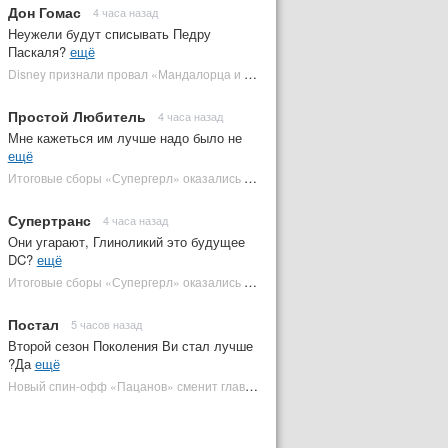
Дон Гомас
4 часа назад
Неужели будут списывать Педру
Паскаля?
ещё
Disney признали провал «Мандалорца и Грогу» и еще одной новинки | Plugged In Ru
Простой Любитель
4 часа назад
Мне кажеться им лучше надо было не
ещё
Итоговые сборы «Супергерл» оказались худшими для DC за два десятилетия | Plugged In Ru
Супертранс
4 часа назад
Они угарают, Глиноликий это будущее
DC?
ещё
Итоговые сборы «Супергерл» оказались худшими для DC за два десятилетия | Plugged In Ru
Постал
5 часов назад
Второй сезон Поколения Ви стал лучше
?Да
ещё
Новый спин-офф «Пацанов» сменит главного героя | Plugged In Ru