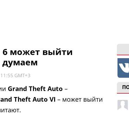
o 6 может выйти
ы думаем
, 11:55 GMT+3
П
рии
Grand Theft Auto
–
and Theft Auto VI
– может выйти
читают.