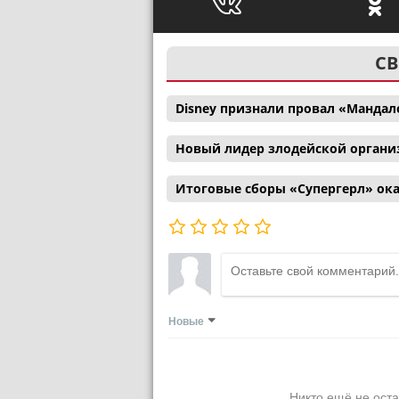
СВ
Disney признали провал «Мандал
Новый лидер злодейской органи
Итоговые сборы «Супергерл» ока
Новые
Никто ещё не оста