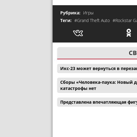
Рубрика:
Игры
Теги:
#Grand Theft Auto
#Rockstar 
СВ
Икс-23 может вернуться в перез
Сборы «Человека-паука: Новый де
катастрофы нет
Представлена впечатляющая фигу