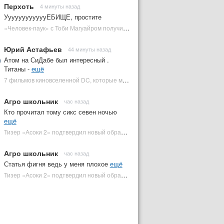
Перхоть
4 минуты назад
УуууууууууууЕБИЩЕ, простите
«Человек-паук» с Тоби Магуайром получил новый постер | Plugged In Ru
Юрий Астафьев
44 минуты назад
Атом на СиДабе был интересный .
Титаны -
ещё
7 фильмов киновселенной DC, которые может снять Зак Снайдер | Plugged In Ru
Агро школьник
час назад
Кто прочитал тому сикс севен ночью
ещё
Тизер «Асоки 2» подтвердил новый образ Энакина Скайуокера | Plugged In Ru
Агро школьник
час назад
Статья фигня ведь у меня плохое
ещё
Тизер «Асоки 2» подтвердил новый образ Энакина Скайуокера | Plugged In Ru