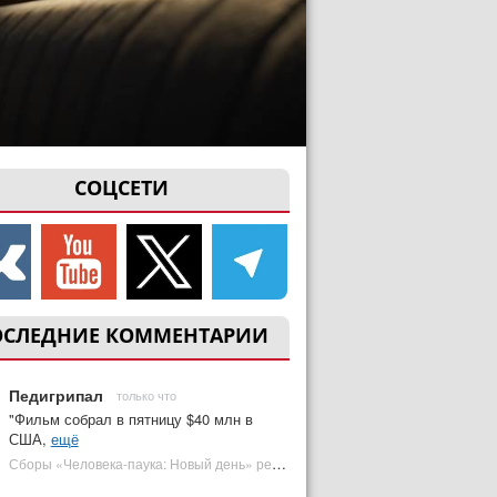
СОЦСЕТИ
ОСЛЕДНИЕ КОММЕНТАРИИ
Педигрипал
только что
"Фильм собрал в пятницу $40 млн в
США,
ещё
Сборы «Человека-паука: Новый день» резко обвалились на 2 неделе, но катастрофы нет | Plugged In Ru