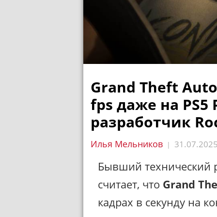
Grand Theft Auto
fps даже на PS5
разработчик Roc
Илья Мельников
31.07.202
|
Бывший технический р
считает, что
Grand The
кадрах в секунду на к