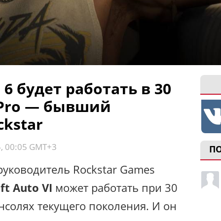
 6 будет работать в 30
 Pro — бывший
kstar
5, 00:05 GMT+3
П
уководитель Rockstar Games
ft Auto VI
может работать при 30
онсолях текущего поколения. И он