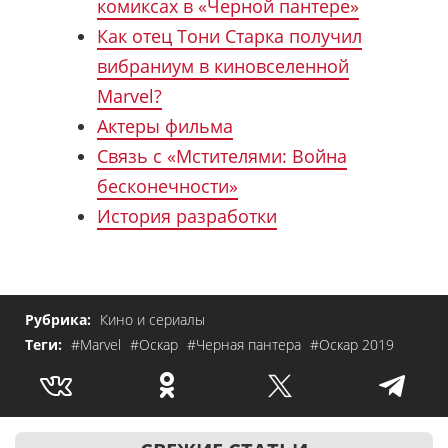
комиксах в «Черной пантере»
Как отец Тони Старка получил
вибраниум в киновселенной
Marvel?
Актеры фильма
Связь с «Мстителями: Война
бесконечности»
История разработки
Рубрика:
Кино и сериалы
Теги:
#Marvel
#Оскар
#Черная пантера
#Оскар 2019