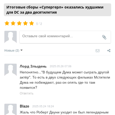
Итоговые сборы «Супергерл» оказались худшими
для DC за два десятилетия
/
5
2
Новые
(2)
Лорд Злыдень
2025.05.26 07:06
Непонятно..."В будущем Дума может сыграть другой 
актёр". То есть в двух следующих фильмах Мстители 
Дума не побеждают, раз он опять где-то там 
появится?
Ответить
Blaze
2025.05.24 18:24
Жаль что Роберт Дауни уходит он был легендарным 