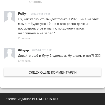
Ответить
Polly~
2025.04.08 08:58
Эх, как жалко что выйдет только в 2029, мне на этот 
момент будет уже 19, но я всю равно должна 
посмотреть этот мультик, по другому никак 

он слишком мне запал :_
Ответить
Фëдор
2025.04.07 18:22
Давайте ещë и Луку 2 сделаем. Ну а фигли нет?! 🤦🏻‍♂️
Ответить
СЛЕДУЮЩИЕ КОММЕНТАРИИ
Сетевое издание
PLUGGED IN RU