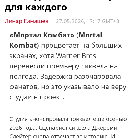
для каждого
Линар Гимашев
27.05.2026, 17:17 GMT+3
|
«Мортал Комбат»
(
Mortal
Kombat
) процветает на больших
экранах, хотя Warner Bros.
перенесли премьеру сиквела на
полгода. Задержка разочаровала
фанатов, но это указывало на веру
студии в проект.
Студия анонсировала триквел еще осенью
2026 года. Сценарист сиквела Джереми
Слейтер
снова отвечает
за историю. И