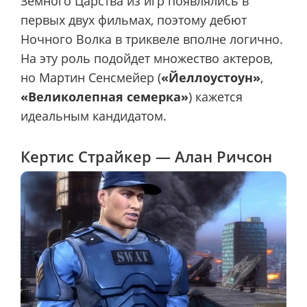
Земного Царства из игр появлялись в
первых двух фильмах, поэтому дебют
Ночного Волка в триквеле вполне логично.
На эту роль подойдет множество актеров,
но Мартин Сенсмейер (
«Йеллоустоун»
,
«Великолепная семерка»
) кажется
идеальным кандидатом.
Кертис Страйкер — Алан Ричсон