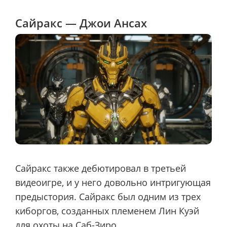
Сайракс — Джои Ансах
Сайракс также дебютировал в третьей
видеоигре, и у него довольно интригующая
предыстория. Сайракс был одним из трех
киборгов, созданных племенем Лин Куэй
для охоты на Саб-Зиро.