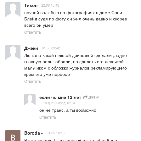
Тихон
22.06 16:48
ночной волк был на фотографиях в доме Сони 
Блейд судя по фоту он жил очень давно и скорее 
всего он умер
Ответить
Джеки
01.06 03:42
Лю кана какой шлю.ой дрищавой сделали ,ладно 
главную роль забрали, но сделать его девочкой-
мальчиком с обложки журналов рекламирующего 
крем это уже перебор
Ответить
если чо мне 12 лет
Джеки
19 дней назад 10:14
он не транс, а ты возможно
Ответить
Boroda -
31.05 16:10
Рептилия уже был в первой части, убит Кано.