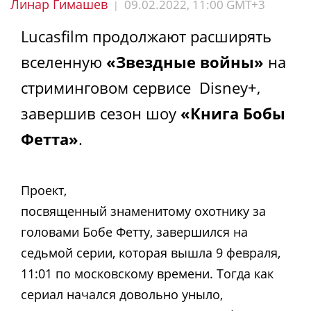
Линар Гимашев
09.02.2022, 11:00 GMT+3
|
Lucasfilm продолжают расширять
вселенную
«Звездные войны»
на
стриминговом сервисе Disney+,
завершив сезон шоу
«Книга Бобы
Фетта»
.
Проект,
посвященный з
наменитому охотнику за
головами
Бобе Фетту, завершился на
седьмой серии, которая вышла 9 февраля,
11:01 по московскому времени. Тогда как
сериал начался довольно уныло,