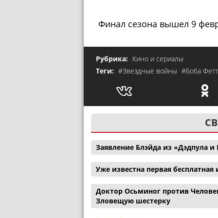
Финал сезона вышел 9 февр
Рубрика:
Кино и сериалы
Теги:
#Звездные войны
#Боба Фетт
СВ
Заявление Блэйда из «Дэдпула 
Уже известна первая бесплатная и
Доктор Осьминог против Человек
Зловещую шестерку