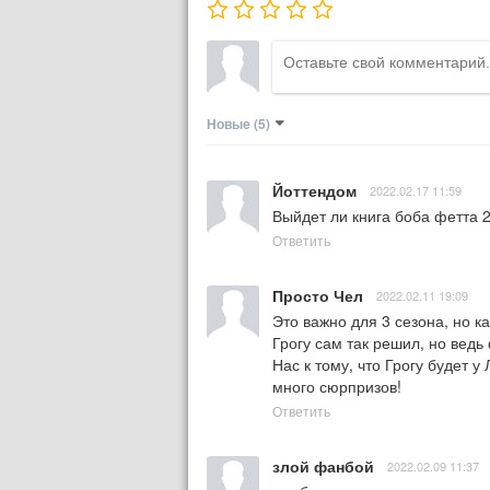
Новые
(5)
Йоттендом
2022.02.17 11:59
Выйдет ли книга боба фетта 
Ответить
Просто Чел
2022.02.11 19:09
Это важно для 3 сезона, но к
Грогу сам так решил, но ведь
Нас к тому, что Грогу будет у
много сюрпризов!
Ответить
злой фанбой
2022.02.09 11:37