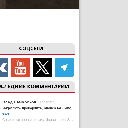
СОЦСЕТИ
ОСЛЕДНИЕ КОММЕНТАРИИ
Влад Самороков
час назад
Инфу хоть проверяйте, анонса не было,
ещё
Состоялся анонс фильма «Константин 2» с Киану Ривзом. Когда он выйдет? | Plugged In Ru