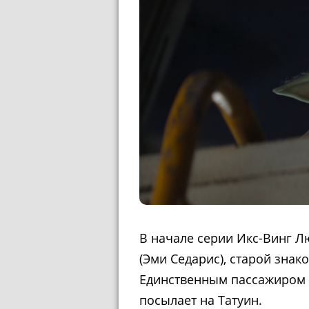
В начале серии Икс-Винг Л
(Эми Седарис), старой знак
Единственным пассажиром о
посылает на Татуин.