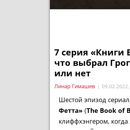
7 серия «Книги 
что выбрал Грог
или нет
Линар Гимашев
09.02.2022
|
Шестой эпизод сериа
Фетта»
(
The
Book of 
клиффхэнгером, когда