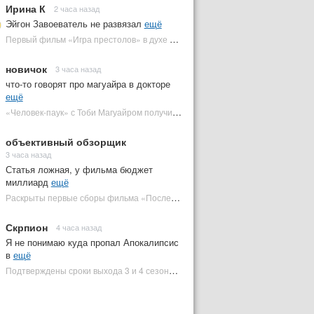
Ирина К
2 часа назад
Эйгон Завоеватель не развязал
ещё
Первый фильм «Игра престолов» в духе «Дюны» посвящен важному Таргариену | Plugged In Ru
новичок
3 часа назад
что-то говорят про магуайра в докторе
ещё
«Человек-паук» с Тоби Магуайром получил новый постер | Plugged In Ru
объективный обзорщик
3 часа назад
Статья ложная, у фильма бюджет
миллиард
ещё
Раскрыты первые сборы фильма «Последний богатырь: Колобок» на фоне негатива | Plugged In Ru
Скрпион
4 часа назад
Я не понимаю куда пропал Апокалипсис
в
ещё
Подтверждены сроки выхода 3 и 4 сезонов «Людей Икс '97» | Plugged In Ru