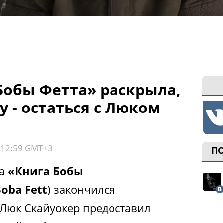
Бобы Фетта» раскрыла,
у - остаться с Люком
, 12:59 GMT+3
П
ла
«Книга Бобы
Boba Fett
) закончился
 Люк Скайуокер предоставил