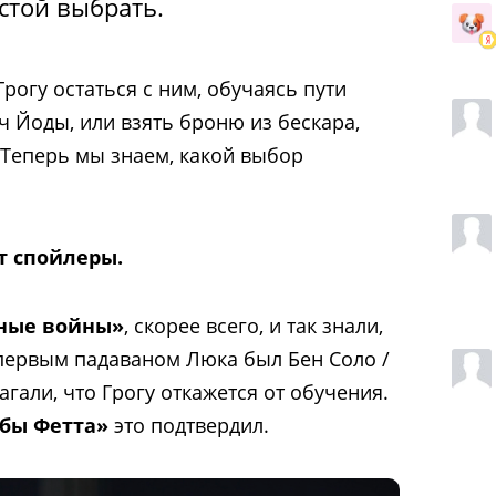
стой выбрать.
рогу остаться с ним, обучаясь пути
ч Йоды, или взять броню из бескара,
Теперь мы знаем, какой выбор
т спойлеры.
ные войны»
, скорее всего, и так знали,
к первым падаваном Люка был Бен Соло /
гали, что Грогу откажется от обучения.
бы Фетта»
это подтвердил.