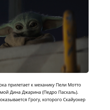
юка прилетает к механику Пели Мотто
омой Дина Джарина (Педро Паскаль).
казывается Грогу, которого Скайуокер