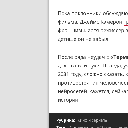
Пока поклонники обсужда
фильма, Джеймс Кэмерон
т
франшизы. Хотя режиссер 
детище он не забыл.
После ряда неудач с
«Терм
дело в свои руки. Правда,
2031 году, сложно сказать,
противостояния человечест
нейросетей, кажется, сейч
истории.
Рубрика:
Кино и сериалы
Теги:
#Терминатор
#Сборы
#Терми