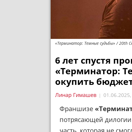
«Терминатор: Темные судьбы» / 20th Ce
6 лет спустя п
«Терминатор: Т
окупить бюдже
Линар Гимашев
01.06.2025
|
Франшизе
«Термина
потрясающей дилогии 
часть, которая не смог