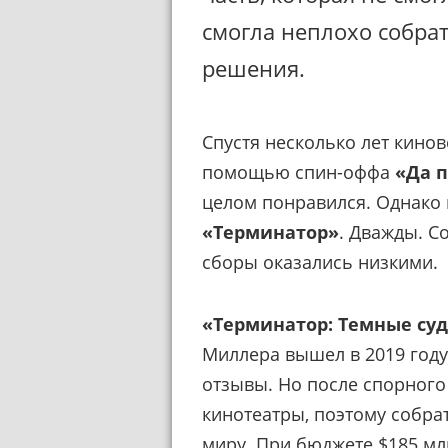
смогла неплохо собра
решения.
Спустя несколько лет кино
помощью спин-оффа
«Да 
целом понравился. Однако
«Терминатор»
. Дважды. С
сборы оказались низкими.
«Терминатор: Темные су
Миллера вышел в 2019 году
отзывы. Но после спорног
кинотеатры, поэтому собра
миру. При бюджете $185 млн