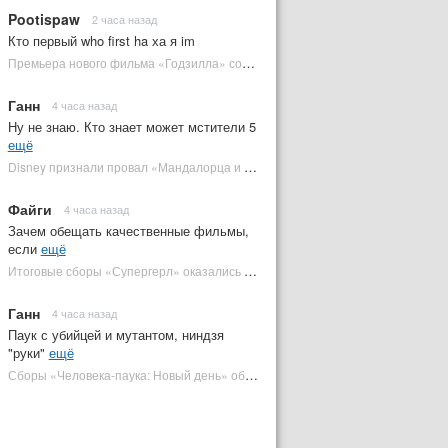
Pootispaw
2 часа назад
Кто первый who first ha ха я im
Премьера нового фильма «Годзилла» состоится за месяц до выхода — студия уверена в качестве | Plugged In Ru
Ганн
4 часа назад
Ну не знаю. Кто знает может мстители 5
ещё
Disney признали провал «Мандалорца и Грогу» и еще одной новинки | Plugged In Ru
Файги
4 часа назад
Зачем обещать качественные фильмы,
если
ещё
Итоговые сборы «Супергерл» оказались худшими для DC за два десятилетия | Plugged In Ru
Ганн
4 часа назад
Паук с убийцей и мутантом, ниндзя
"руки"
ещё
Сборы «Человека-паука: Новый день» обошли самый кассовый фильм DC | Plugged In Ru