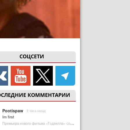
СОЦСЕТИ
ОСЛЕДНИЕ КОММЕНТАРИИ
Pootispaw
2 часа назад
Im first
Премьера нового фильма «Годзилла» состоится за месяц до выхода — студия уверена в качестве | Plugged In Ru