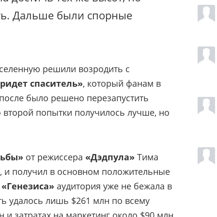
ть. Дальше были спорные
вселенную решили возродить с
придет спаситель»
, который фанам в
 после было решено перезапустить
о второй попытки получилось лучше, но
дьбы»
от режиссера
«Дэдпула»
Тима
, и получил в основном положительные
о
«Генезиса»
аудитория уже не бежала в
ть удалось лишь $261 млн по всему
 и затратах на маркетинг около $90 млн