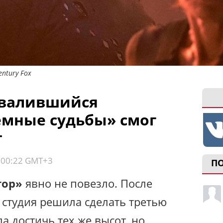
ntury Fox
ровалившийся
емные судьбы» смог
т
, 00:22 GMT+3
П
тор»
явно не повезло. После
студия решила сделать третью
ла достичь тех же высот, но