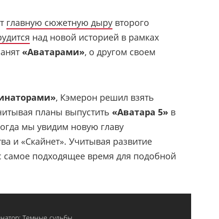
ют
главную сюжетную дыру
второго
рудится
над новой историей в рамках
занят
«Аватарами»
, о другом своем
инаторами»
, Кэмерон решил взять
 учитывая планы выпустить
«Аватара 5»
в
 когда мы увидим новую главу
ва и «Скайнет». Учитывая развитие
ас самое подходящее время для подобной
натор: Темные судьбы