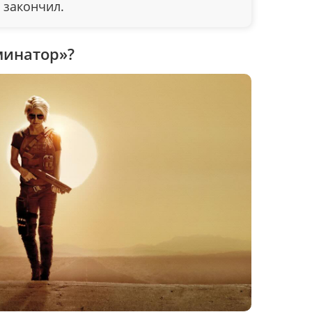
е закончил.
минатор»?