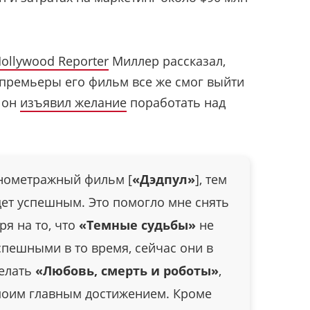
ollywood Reporter
Миллер рассказал,
е премьеры его фильм все же смог выйти
е он
изъявил желание
поработать над
лнометражный фильм [
«Дэдпул»
], тем
дет успешным. Это помогло мне снять
ря на то, что
«Темные судьбы»
не
пешными в то время, сейчас они в
делать
«Любовь, смерть и роботы»
,
 моим главным достижением. Кроме