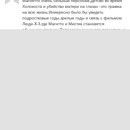
Магнетто очень сильный персонаж.Детсво во время 
Холокоста и убийство матери на глазах -это травма 
на всю жизнь.Иниересно было бы увидеть 
подростковые годы,зрелые годы и связь с фильмом 
Люди-X-3,где Магнтто и Мистик становятся 
обычными людьми.Вопрос:как они снова вернулись с 
силами???!
Ответить
Batman
2025.12.07 11:13
O
Ответить
СЛЕДУЮЩИЕ КОММЕНТАРИИ
Сетевое издание
PLUGGED IN RU
При использовании материалов активная ссылка на