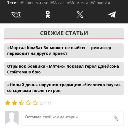
Теги:
#Человек-паук
#Marvel
#Мстители
#Люди Икс
СВЕЖИЕ СТАТЬИ
«Мортал Комбат 3» может не выйти — режиссер
переходит на другой проект
Отрывок боевика «Мятеж» показал героя Джейсона
Стэйтема в бою
«Новый день» нарушил традицию «Человека-паука»
со сценами после титров
/
2.7
11