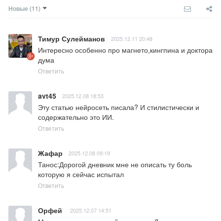
Новые
(11)
Тимур Сулейманов
2025.12.11 20:48
Интересно особенно про магнето,кингпина и доктора 
дума
Ответить
avt45
2025.12.08 18:53
Эту статью нейросеть писала? И стилистически и 
содержательно это ИИ.
Ответить
Жафар
2025.12.08 09:19
Танос:Дорогой дневник мне не описать ту боль 
которую я сейчас испытал
Ответить
Орфей
2025.12.07 14:51