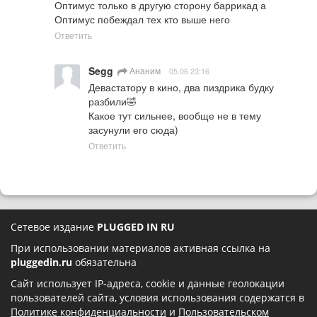
Оптимус только в другую сторону баррикад а 
Оптимус побеждал тех кто выше него
Ответить
Segg
Ананим
05.06 23:16
Девастатору в кино, два пиздрика будку 
разбили🤣

Какое тут сильнее, вообще не в тему 
засунули его сюда)
Ответить
Сетевое издание
PLUGGED IN RU
При использовании материалов активная ссылка на
pluggedin.ru
обязательна
Сайт использует IP-адреса, cookie и данные геолокации
пользователей сайта, условия использования содержатся в
Политике конфиденциальности
и
Пользовательском