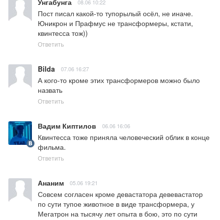
Унгабунга
08.06 10:22
Пост писал какой-то тупорылый осёл, не иначе. 
Юникрон и Прафмус не трансформеры, кстати, 
квинтесса тож))
Ответить
Bilda
07.06 16:27
А кого-то кроме этих трансформеров можно было 
назвать
Ответить
Вадим Киптилов
06.06 16:06
Квинтесса тоже приняла человеческий облик в конце 
фильма.
Ответить
Ананим
05.06 19:21
Совсем согласен кроме девастатора девевастатор 
по сути тупое животное в виде трансформера, у 
Мегатрон на тысячу лет опыта в бою, это по сути 