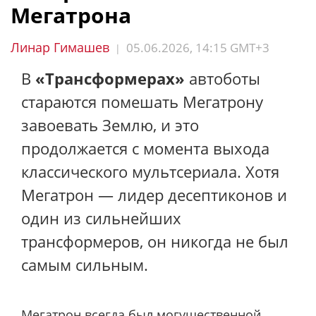
Мегатрона
Линар Гимашев
05.06.2026, 14:15 GMT+3
|
В
«Трансформерах»
автоботы
стараются помешать Мегатрону
завоевать Землю, и это
продолжается с момента выхода
классического мультсериала. Хотя
Мегатрон — лидер десептиконов и
один из сильнейших
трансформеров, он никогда не был
самым сильным.
Мегатрон всегда был могущественной