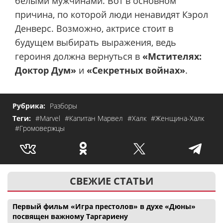
белыми мужчинами. Вот в основном
причина, по которой люди ненавидят Кэрол
Денверс. Возможно, актрисе стоит в
будущем выбирать выражения, ведь
героиня должна вернуться в
«Мстителях:
Доктор Дум»
и
«Секретных войнах»
.
Рубрика:
Разборы
Теги:
#Marvel
#Капитан Марвел
#Халк
#Женщина-Халк
#Громовержцы
СВЕЖИЕ СТАТЬИ
Первый фильм «Игра престолов» в духе «Дюны»
посвящен важному Таргариену