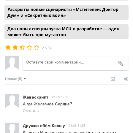
Раскрыты новые сценаристы «Мстителей: Доктор
Дум» и «Секретных войн»
Два новых спецвыпуска MCU в разработке — один
может быть про мутантов
/
2.5
4
Новые
(5)
Жаваскрипт
21.06 12:11
А где Железное Сердце?
Ответить
Дружно ебём Кэпшу
21.06 11:56
Капитан Марвел очень даже ничего, но только с 