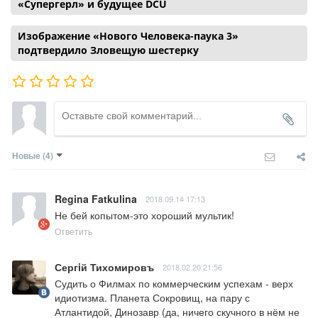
«Супергерл» и будущее DCU
Изображение «Нового Человека-паука 3»
подтвердило Зловещую шестерку
Новые
(4)
Regina Fatkulina
2018.09.14 17:13
Не бей копытом-это хороший мультик!
Ответить
Сергiй Тихомировъ
2018.02.20 21:56
Судить о Филмах по коммерческим успехам - верх 
идиотизма. Планета Сокровищ, на пару с 
Атлантидой, Динозавр (да, ничего скучного в нём не 