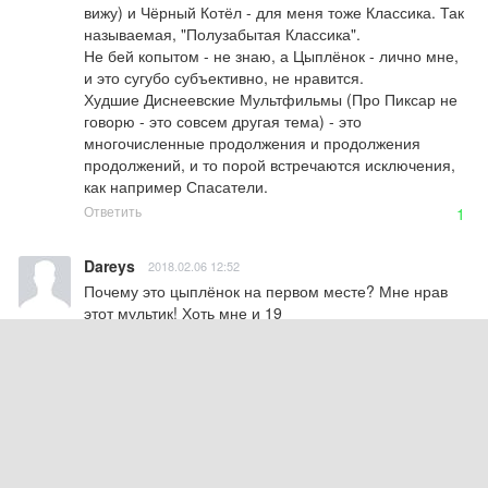
вижу) и Чёрный Котёл - для меня тоже Классика. Так 
называемая, "Полузабытая Классика".

Не бей копытом - не знаю, а Цыплёнок - лично мне, 
и это сугубо субъективно, не нравится. 

Худшие Диснеевские Мультфильмы (Про Пиксар не 
говорю - это совсем другая тема) - это 
многочисленные продолжения и продолжения 
продолжений, и то порой встречаются исключения, 
как например Спасатели.
Ответить
1
Dareys
2018.02.06 12:52
Почему это цыплёнок на первом месте? Мне нрав 
этот мультик! Хоть мне и 19
Ответить
2
Владислав Солтанов
2018.02.06 12:42
Остров сокровищ был офигенен!
Ответить
1