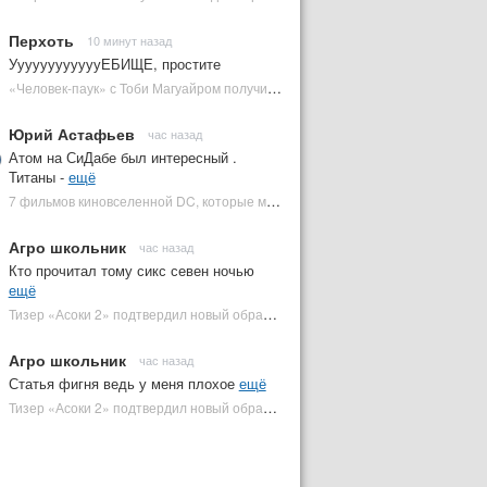
Перхоть
10 минут назад
УуууууууууууЕБИЩЕ, простите
«Человек-паук» с Тоби Магуайром получил новый постер | Plugged In Ru
Юрий Астафьев
час назад
Атом на СиДабе был интересный .
Титаны -
ещё
7 фильмов киновселенной DC, которые может снять Зак Снайдер | Plugged In Ru
Агро школьник
час назад
Кто прочитал тому сикс севен ночью
ещё
Тизер «Асоки 2» подтвердил новый образ Энакина Скайуокера | Plugged In Ru
Агро школьник
час назад
Статья фигня ведь у меня плохое
ещё
Тизер «Асоки 2» подтвердил новый образ Энакина Скайуокера | Plugged In Ru