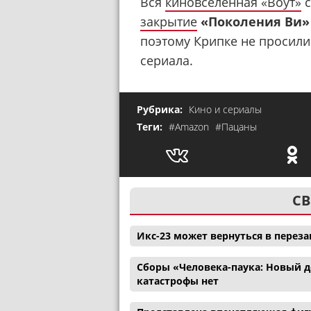
Вся
киновселенная «Воут»
с
закрытие
«Поколения Ви»
поэтому Крипке не просили
сериала.
Рубрика:
Кино и сериалы
Теги:
#Amazon
#Пацаны
СВ
Икс-23 может вернуться в перез
Сборы «Человека-паука: Новый де
катастрофы нет