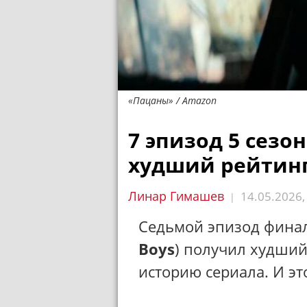
«Пацаны» / Amazon
7 эпизод 5 сезо
худший рейтинг
Линар Гимашев
14.05.2026
|
Седьмой эпизод фина
Boys
) получил худший
историю сериала. И эт