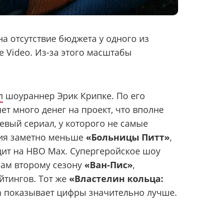
а отсутствие бюджета у одного из
e Video. Из-за этого масштабы
л
шоураннер Эрик Крипке. По его
ет много денег на проект, что вполне
вый сериал, у которого не самые
рия заметно меньше
«Больницы Питт»
,
дит на HBO Max. Супергеройское шоу
рам второму сезону
«Ван-Пис»
,
йтингов. Тот же
«Властелин кольца:
 показывает цифры значительно лучше.