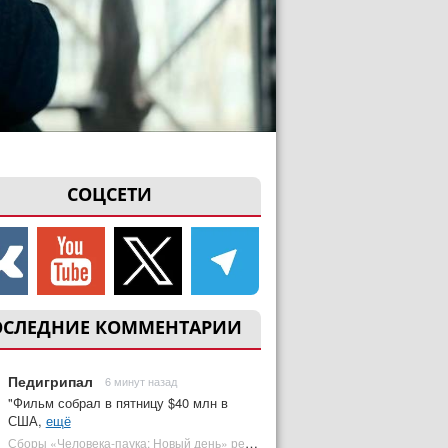
СОЦСЕТИ
ОСЛЕДНИЕ КОММЕНТАРИИ
Педигрипал
6 минут назад
"Фильм собрал в пятницу $40 млн в
США,
ещё
Сборы «Человека-паука: Новый день» резко обвалились на 2 неделе, но катастрофы нет | Plugged In Ru