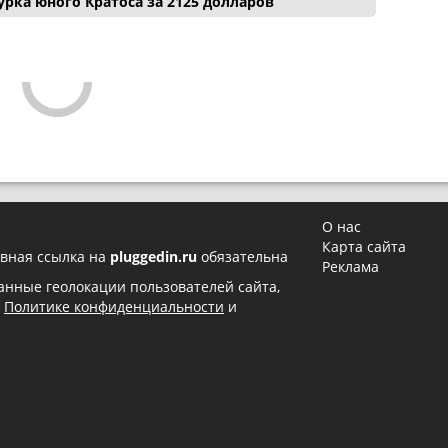
рка юного Кратоса за 2125 долларов
О нас
Карта сайта
вная ссылка на
pluggedin.ru
обязательна
Реклама
 данные геолокации пользователей сайта,
в
Политике конфиденциальности
и