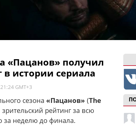
на «Пацанов» получил
 в истории сериала
, 21:24 GMT+3
льного сезона
«Пацанов»
(
The
П
 зрительский рейтинг за всю
о за неделю до финала.