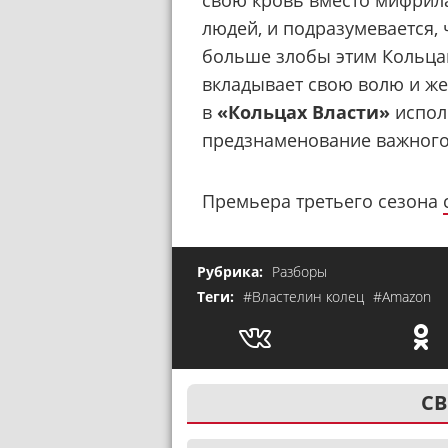
свою кровь вместо мифрила
людей, и подразумевается, 
больше злобы этим Кольца
вкладывает свою волю и жес
в
«Кольцах Власти»
испол
предзнаменование важного
Премьера третьего сезона
Рубрика:
Разборы
Теги:
#Властелин колец
#Amazon
СВ