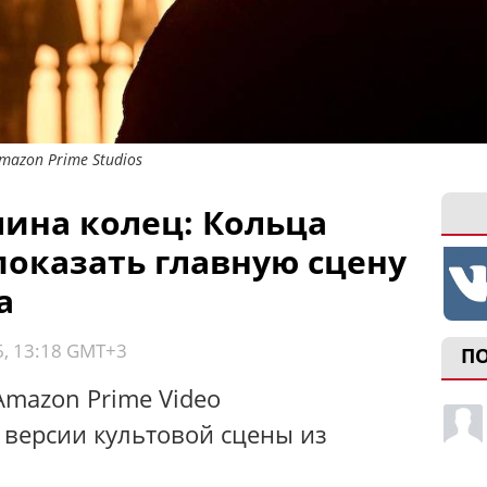
mazon Prime Studios
лина колец: Кольца
показать главную сцену
а
6, 13:18 GMT+3
П
Amazon Prime Video
 версии культовой сцены из