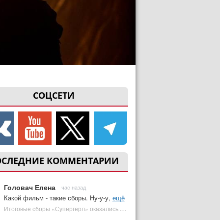
СОЦСЕТИ
ОСЛЕДНИЕ КОММЕНТАРИИ
Головач Елена
час назад
Какой фильм - такие сборы. Ну-у-у,
ещё
Итоговые сборы «Супергерл» оказались худшими для DC за два десятилетия | Plugged In Ru