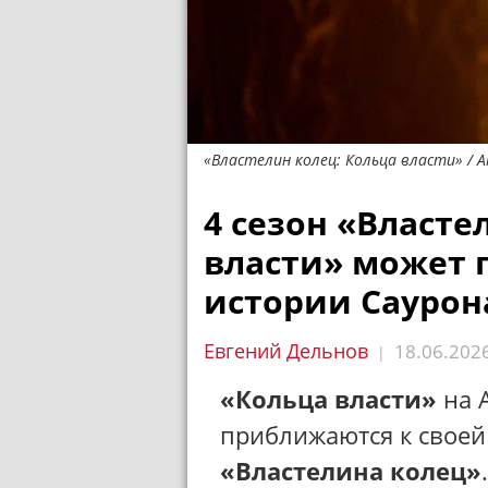
«Властелин колец: Кольца власти» / A
4 сезон «Власте
власти» может 
истории Саурон
Евгений Дельнов
18.06.202
|
«Кольца власти»
на 
приближаются к своей
«Властелина колец»
.