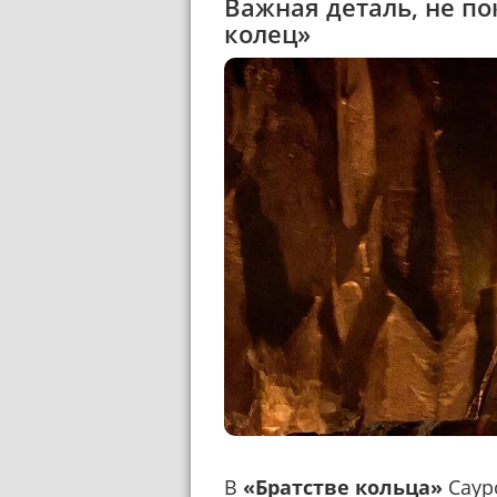
Важная деталь, не п
колец»
В
«Братстве кольца»
Саур