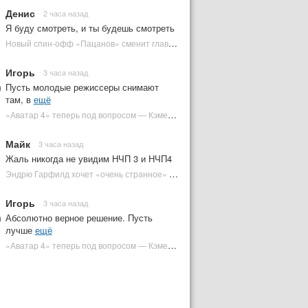
Денис
2 часа назад
Я буду смотреть, и ты будешь смотреть
Новый спин-офф «Пацанов» сменит главного героя | Plugged In Ru
Игорь
3 часа назад
Пусть молодые режиссеры снимают
там, в
ещё
«Аватар 4» теперь под вопросом — Кэмерон решил отойти от продолжения | Plugged In Ru
Майк
3 часа назад
Жаль никогда не увидим НЧП 3 и НЧП4
Эндрю Гарфилд хочет «очень странное» возвращение Человека-паука в MCU | Plugged In Ru
Игорь
3 часа назад
Абсолютно верное решение. Пусть
лучше
ещё
«Аватар 4» теперь под вопросом — Кэмерон решил отойти от продолжения | Plugged In Ru