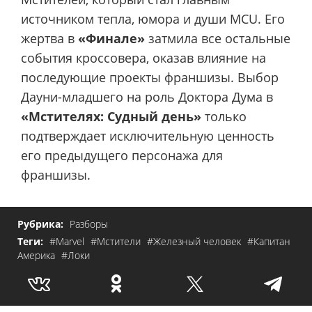
источником тепла, юмора и души MCU. Его
жертва в
«Финале»
затмила все остальные
события кроссовера, оказав влияние на
последующие проекты франшизы. Выбор
Дауни-младшего на роль Доктора Дума в
«Мстителях: Судный день»
только
подтверждает исключительную ценность
его предыдущего персонажа для
франшизы.
Рубрика:
Разборы
Теги:
#Marvel
#Мстители
#Железный человек
#Капитан
Америка
#Локи