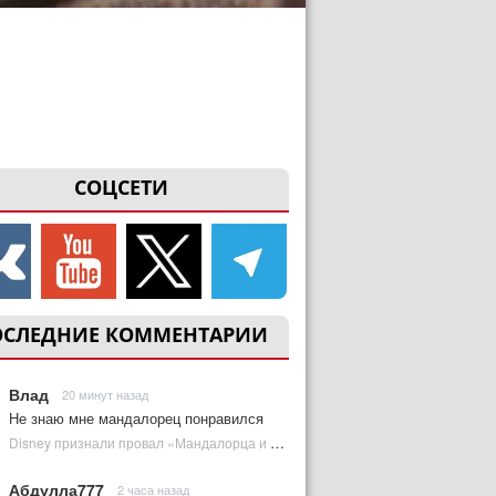
СОЦСЕТИ
ОСЛЕДНИЕ КОММЕНТАРИИ
Влад
20 минут назад
Не знаю мне мандалорец понравился
Disney признали провал «Мандалорца и Грогу» и еще одной новинки | Plugged In Ru
Абдулла777
2 часа назад