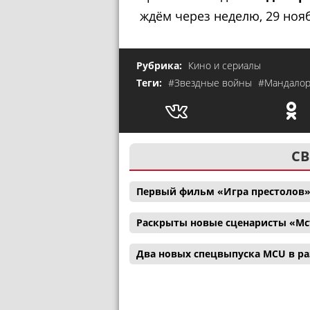
ждём через неделю, 29 нояб
Рубрика:
Кино и сериалы
Теги:
#Звездные войны
#Мандало
СВ
Первый фильм «Игра престолов»
Раскрыты новые сценаристы «Мс
Два новых спецвыпуска MCU в р