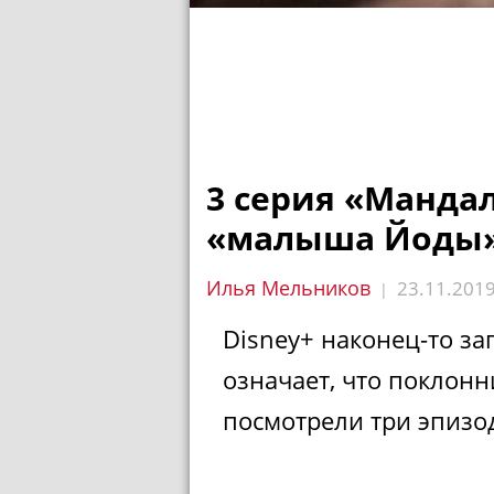
3 серия «Манда
«малыша Йоды
Илья Мельников
23.11.201
|
Disney+ наконец-то за
означает, что поклон
посмотрели три эпиз