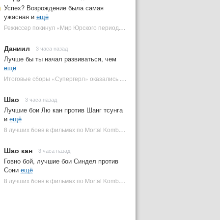
Успех? Возрождение была самая
ужасная и
ещё
Режиссер покинул «Мир Юрского периода 5» | Plugged In Ru
Даниил
3 часа назад
Лучше бы ты начал развиваться, чем
ещё
Итоговые сборы «Супергерл» оказались худшими для DC за два десятилетия | Plugged In Ru
Шао
3 часа назад
Лучшие бои Лю кан против Шанг тсунга
и
ещё
8 лучших боев в фильмах по Mortal Kombat: от «Смертельной битвы» до «Мортал Комбат 2» | Plugged In Ru
Шао кан
3 часа назад
Говно бой, лучшие бои Синдел против
Сони
ещё
8 лучших боев в фильмах по Mortal Kombat: от «Смертельной битвы» до «Мортал Комбат 2» | Plugged In Ru