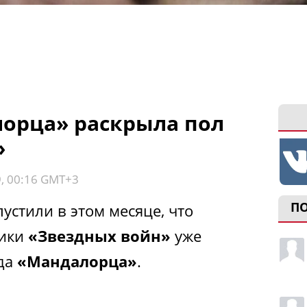
лорца» раскрыла пол
»
9, 00:16 GMT+3
П
пустили в этом месяце, что
ники
«Звездных войн»
уже
ода
«Мандалорца»
.