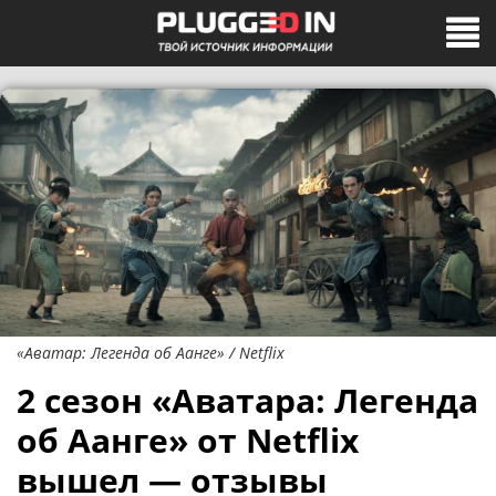
«Аватар: Легенда об Аанге» / Netflix
2 сезон «Аватара: Легенда
об Аанге» от Netflix
вышел — отзывы