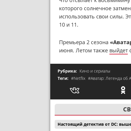
которого солнечное затмен
использовать свои силы. Эт
10 и 11.
Премьера 2 сезона
«Аватар
июня. Летом также
выйдет
ф
Рубрика:
Кино и сериалы
Теги:
#Netflix
#Аватар: Легенда об 
СВ
Настоящий детектив от DC: выш