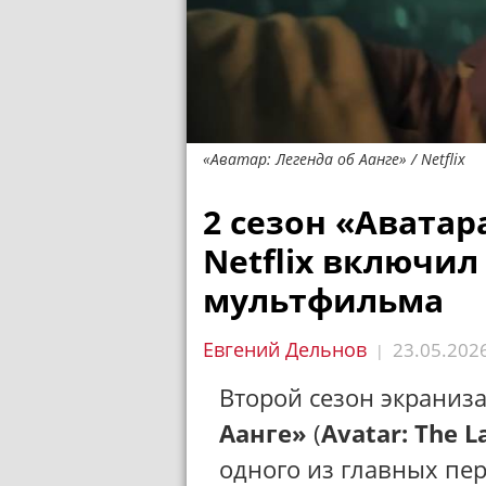
«Аватар: Легенда об Аанге» / Netflix
2 сезон «Аватар
Netflix включил
мультфильма
Евгений Дельнов
23.05.202
|
Второй сезон экраниз
Аанге»
(
Avatar: The L
одного из главных пер