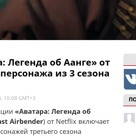
а: Легенда об Аанге» от
 персонажа из 3 сезона
6, 10:08 GMT+3
П
ации
«Аватара: Легенда об
ast Airbender
) от Netflix включает
сонажей третьего сезона