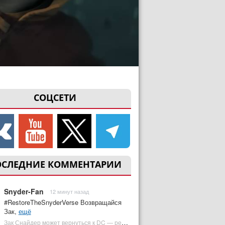
СОЦСЕТИ
ОСЛЕДНИЕ КОММЕНТАРИИ
Snyder-Fan
12 минут назад
#RestoreTheSnyderVerse Возвращайся
Зак,
ещё
Зак Снайдер может вернуться к DC — режиссер общался с Warner Bros. (фото) | Plugged In Ru