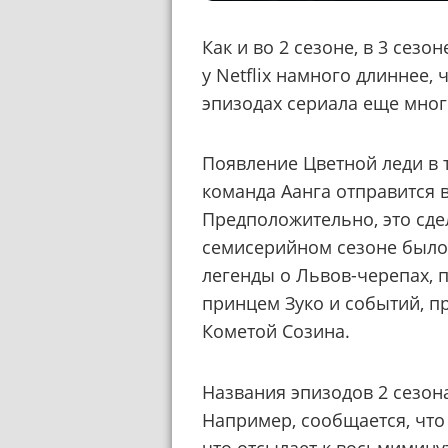
Как и во 2 сезоне, в 3 сезо
у Netflix намного длиннее, 
эпизодах сериала еще мног
Появление Цветной леди в т
команда Аанга отправится
Предположительно, это сде
семисерийном сезоне было
легенды о Львов-черепах, 
принцем Зуко и событий, 
Кометой Созина.
Названия эпизодов 2 сезон
Например, сообщается, что
что отсылает к восьмимину