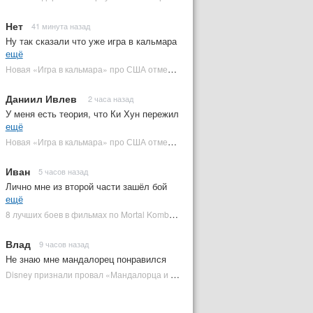
Нет
41 минута назад
Ну так сказали что уже игра в кальмара
ещё
Новая «Игра в кальмара» про США отменена | Plugged In Ru
Даниил Ивлев
2 часа назад
У меня есть теория, что Ки Хун пережил
ещё
Новая «Игра в кальмара» про США отменена | Plugged In Ru
Иван
5 часов назад
Лично мне из второй части зашёл бой
ещё
8 лучших боев в фильмах по Mortal Kombat: от «Смертельной битвы» до «Мортал Комбат 2» | Plugged In Ru
Влад
9 часов назад
Не знаю мне мандалорец понравился
Disney признали провал «Мандалорца и Грогу» и еще одной новинки | Plugged In Ru