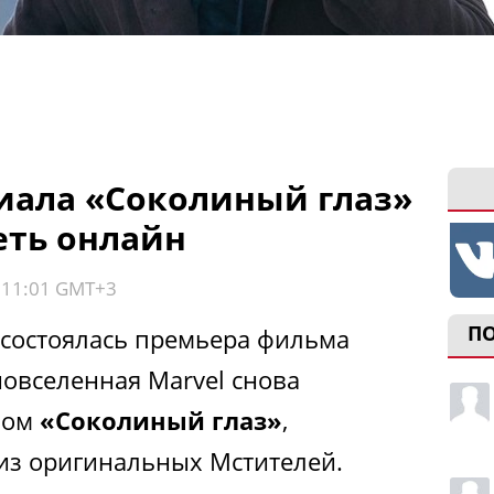
риала «Соколиный глаз»
еть онлайн
, 11:01 GMT+3
П
а состоялась премьера фильма
новселенная Marvel снова
лом
«Соколиный глаз»
,
из оригинальных Мстителей.