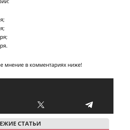
рии:
я;
я;
ря;
ря.
е мнение в комментариях ниже!
ЕЖИЕ СТАТЬИ