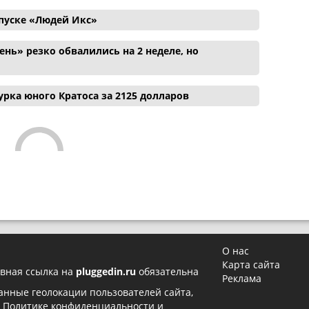
апуске «Людей Икс»
нь» резко обвалились на 2 неделе, но
рка юного Кратоса за 2125 долларов
О нас
Карта сайта
вная ссылка на
pluggedin.ru
обязательна
Реклама
 данные геолокации пользователей сайта,
в
Политике конфиденциальности
и