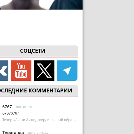
СОЦСЕТИ
ОСЛЕДНИЕ КОММЕНТАРИИ
6767
только что
67676767
Тизер «Асоки 2» подтвердил новый образ Энакина Скайуокера | Plugged In Ru
Тураганда
минуту назад