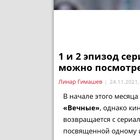
1 и 2 эпизод се
можно посмотр
Линар Гимашев
24.11.2021
|
В начале этого месяц
«Вечные»
, однако ки
возвращается с сериа
посвященной одному 