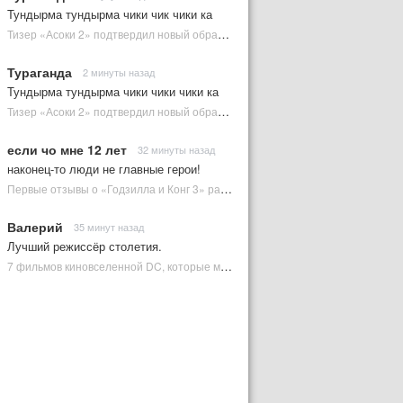
Тундырма тундырма чики чик чики ка
Тизер «Асоки 2» подтвердил новый образ Энакина Скайуокера | Plugged In Ru
Тураганда
2 минуты назад
Тундырма тундырма чики чики чики ка
Тизер «Асоки 2» подтвердил новый образ Энакина Скайуокера | Plugged In Ru
если чо мне 12 лет
32 минуты назад
наконец-то люди не главные герои!
Первые отзывы о «Годзилла и Конг 3» раскрыли новые детали | Plugged In Ru
Валерий
35 минут назад
Лучший режиссёр столетия.
7 фильмов киновселенной DC, которые может снять Зак Снайдер | Plugged In Ru