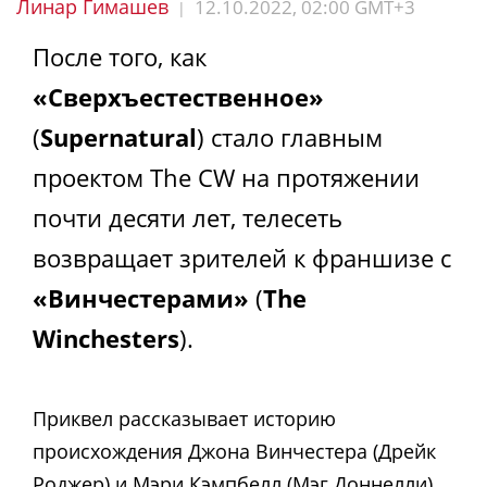
Линар Гимашев
12.10.2022, 02:00 GMT+3
|
После того, как
«Сверхъестественное»
(
Supernatural
) стало главным
проектом The CW на протяжении
почти десяти лет, телесеть
возвращает зрителей к франшизе с
«Винчестерами»
(
The
Winchesters
).
Приквел рассказывает историю
происхождения Джона Винчестера (Дрейк
Роджер) и Мэри Кэмпбелл (Мэг Доннелли),