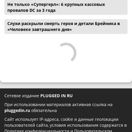
Не только «Супергерл»: 6 крупных кассовых
провалов DC за 3 года
Слухи раскрыли смерть героя и детали Брейника в
«Человеке завтрашнего дня»
Сетевое издание
PLUGGED IN RU
При использовании материалов активная ссылка на
pluggedin.ru
обязательна
Сайт использует IP-адреса, cookie и данные геолокации
пользователей сайта, условия использования содержатся в
Политике конфиденциальности
и
Пользовательском