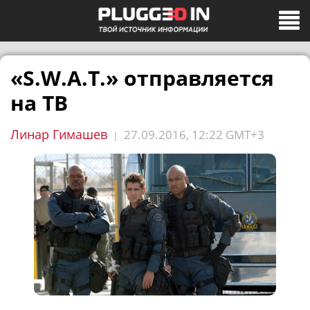
«S.W.A.T.» отправляется
на ТВ
Линар Гимашев
27.09.2016, 12:22 GMT+3
|