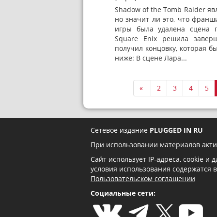
Shadow of the Tomb Raider я
но значит ли это, что франш
игры была удалена сцена п
Square Enix решила завер
получил концовку, которая б
ниже: В сцене Лара...
«
2
3
4
5
Сетевое издание
PLUGGED IN RU
При использовании материалов акти
Сайт использует IP-адреса, cookie и
условия использования содержатся 
Пользовательском соглашении
Социальные сети: