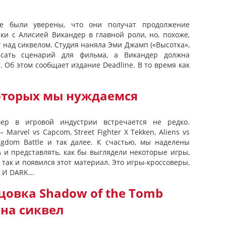
е были уверены, что они получат продолжение
и с Алисией Викандер в главной роли, но, похоже,
 над сиквелом. Студия наняла Эми Джамп («Высотка»,
писать сценарий для фильма, а Викандер должна
 Об этом сообщает издание Deadline. В то время как
которых мы нуждаемся
вер в игровой индустрии встречается не редко.
 Marvel vs Capcom, Street Fighter X Tekken, Aliens vs
ingdom Battle и так далее. К счастью, мы наделены
 и представлять, как бы выглядели некоторые игры,
так и появился этот материал. Это игры-кроссоверы,
И DARK...
овка Shadow of the Tomb
 на сиквел