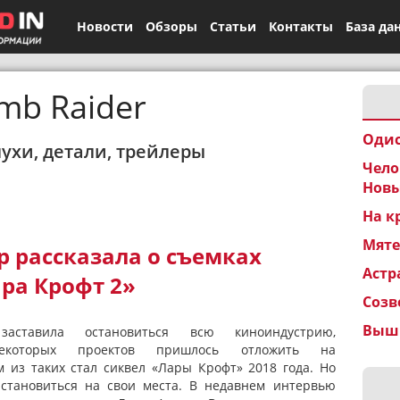
Новости
Обзоры
Статьи
Контакты
База да
mb Raider
Одис
лухи, детали, трейлеры
Чело
Новы
На к
Мят
 рассказала о съемках
Астр
ара Крофт 2»
Созв
Вышк
заставила остановиться всю киноиндустрию,
некоторых проектов пришлось отложить на
 из таких стал сиквел «Лары Крофт» 2018 года. Но
 становиться на свои места. В недавнем интервью