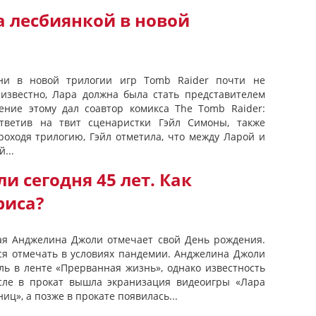
а лесбиянкой в новой
ини в новой трилогии игр Tomb Raider почти не
о известно, Лара должна была стать представителем
ение этому дал соавтор комикса The Tomb Raider:
ответив на твит сценаристки Гэйл Симоны, также
роходя трилогию, Гэйл отметила, что между Ларой и
...
 сегодня 45 лет. Как
риса?
ная Анджелина Джоли отмечает свой День рождения.
ся отмечать в условиях пандемии. Анджелина Джоли
ль в ленте «Прерванная жизнь», однако известность
сле в прокат вышла экранизация видеоигры «Лара
иц», а позже в прокате появилась...