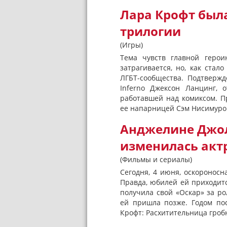
Лара Крофт был
трилогии
(Игры)
Тема чувств главной геро
затрагивается, но, как стал
ЛГБТ-сообщества. Подтвержд
Inferno Джексон Ланцинг, 
работавшей над комиксом. П
ее напарницей Сэм Нисимурой
Анджелине Джоли
изменилась акт
(Фильмы и сериалы)
Сегодня, 4 июня, оскоронос
Правда, юбилей ей приходит
получила свой «Оскар» за ро
ей пришла позже. Годом по
Крофт: Расхитительница гробн