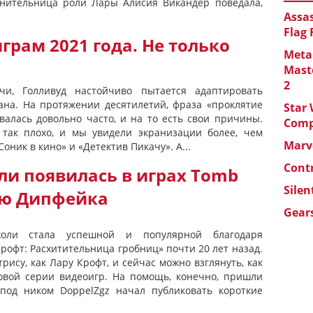
лнительница роли Лары Алисия Викандер поведала,
Assas
Flag
грам 2021 года. Не только
Metal
Maste
2
чи, Голливуд настойчиво пытается адаптировать
ана. На протяжении десятилетий, фраза «проклятие
Star 
валась довольно часто, и на то есть свои причины.
Com
 так плохо, и мы увидели экранизации более, чем
Marve
оник в кино» и «Детектив Пикачу». А...
Cont
и появилась в играх Tomb
Silen
ью Дипфейка
Gears
жоли стала успешной и популярной благодаря
рофт: Расхитительница гробниц» почти 20 лет назад.
рису, как Лару Крофт, и сейчас можно взглянуть, как
овой серии видеоигр. На помощь, конечно, пришли
 под ником DoppelZgz начал публиковать короткие