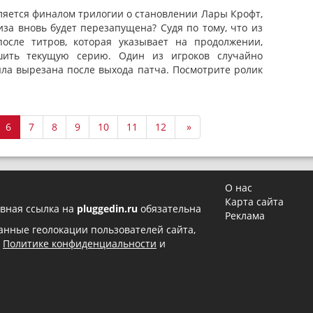
вляется финалом трилогии о становлении Лары Крофт,
иза вновь будет перезапущена? Судя по тому, что из
осле титров, которая указывает на продолжении,
шить текущую серию. Один из игроков случайно
ыла вырезана после выхода патча. Посмотрите ролик
6
7
8
9
10
11
12
»
О нас
Карта сайта
вная ссылка на
pluggedin.ru
обязательна
Реклама
 данные геолокации пользователей сайта,
в
Политике конфиденциальности
и