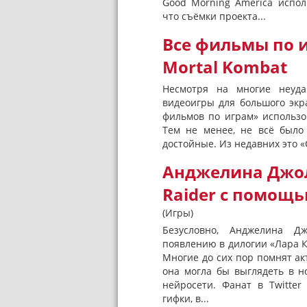
Good Morning America испо
что съёмки проекта...
Все фильмы по и
Mortal Kombat
Несмотря на многие неуда
видеоигры для большого экр
фильмов по играм» использо
Тем не менее, не всё было
достойные. Из недавних это «С
Анджелина Джол
Raider с помощ
(Игры)
Безусловно, Анджелина Д
появлению в дилогии «Лара К
Многие до сих пор помнят акт
она могла бы выглядеть в н
нейросети. Фанат в Twitter
гифки, в...