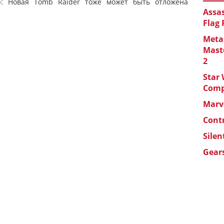
р: Новая Tomb Raider тоже может быть отложена
Assas
Flag
Metal
Maste
2
Star 
Com
Marve
Cont
Silen
Gears