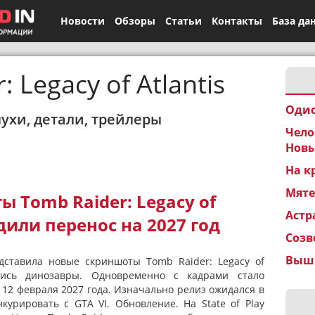
Новости
Обзоры
Статьи
Контакты
База да
 Legacy of Atlantis
Одис
лухи, детали, трейлеры
Чело
Новы
На к
Мят
 Tomb Raider: Legacy of
Астр
дили перенос на 2027 год
Созв
Вышк
едставила новые скриншоты Tomb Raider: Legacy of
ались динозавры. Одновременно с кадрами стало
 12 февраля 2027 года. Изначально релиз ожидался в
курировать с GTA VI. Обновление. На State of Play