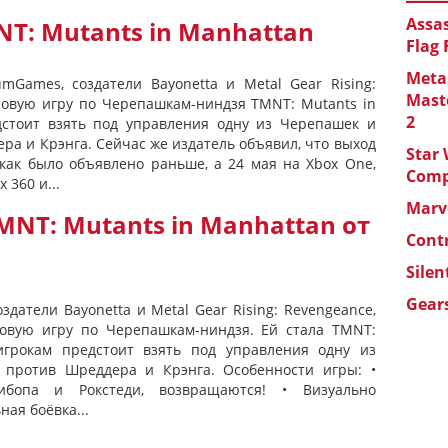
Assas
T: Mutants in Manhattan
Flag
Metal
numGames, создатели Bayonetta и Metal Gear Rising:
Maste
новую игру по Черепашкам-ниндзя TMNT: Mutants in
2
дстоит взять под управления одну из Черепашек и
ра и Крэнга. Сейчас же издатель объявил, что выход
Star 
 как было объявлено раньше, а 24 мая на Xbox One,
Com
x 360 и...
Marve
NT: Mutants in Manhattan от
Cont
Silen
Gears
оздатели Bayonetta и Metal Gear Rising: Revengeance,
овую игру по Черепашкам-ниндзя. Ей стала TMNT:
 игрокам предстоит взять под управления одну из
 против Шреддера и Крэнга. Особенности игры: •
бопа и Рокстеди, возвращаются! • Визуально
ая боёвка...