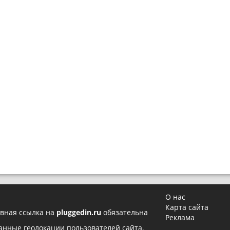
О нас
Карта сайта
вная ссылка на
pluggedin.ru
обязательна
Реклама
 данные геолокации пользователей сайта,