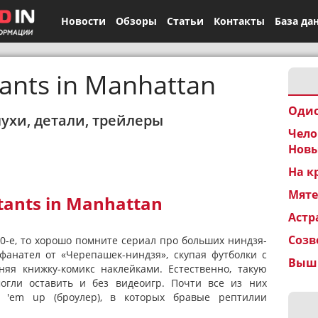
Новости
Обзоры
Статьи
Контакты
База да
ants in Manhattan
Одис
лухи, детали, трейлеры
Чело
Новы
На к
Мят
ants in Manhattan
Астр
Созв
90-е, то хорошо помните сериал про больших ниндзя-
 фанател от «Черепашек-ниндзя», скупая футболки с
Вышк
яя книжку-комикс наклейками. Естественно, такую
гли оставить и без видеоигр. Почти все из них
t 'em up (броулер), в которых бравые рептилии