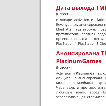
Дата выхода TMN
(Новости)
В январе Activision и Plati
Revengeance, анонсировали 
Manhattan, где игрокам пре
противостоять против Шредде
проекта состоится не летом,
PlayStation 4, PlayStation 3, Xbo
Анонсирована TM
PlatinumGames
(Новости)
Activision и PlatinumGames, с
официально анонсировали н
Mutants in Manhattan, где
Черепашек и противостоять
Любимые враги, вроде Би
завораживающая, стремительн